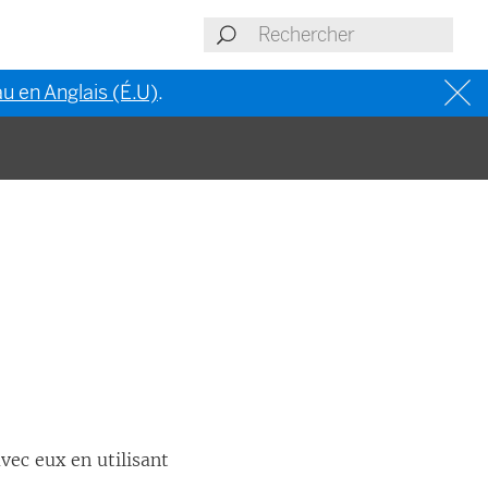
u en Anglais (É.U)
.
vec eux en utilisant