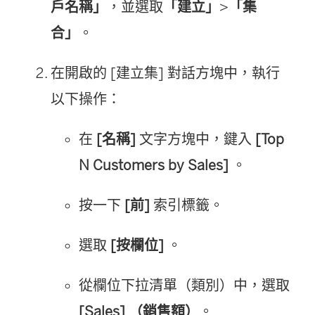
戶名稱」
，並選取
「建立」
>
「集
合」
。
在開啟的 [建立集] 對話方塊中，執行
以下操作：
在
[名稱]
文字方塊中，鍵入
[Top
N Customers by Sales]
。
按一下
[前]
索引標籤。
選取
[按欄位]
。
從欄位下拉清單（類別）中，選取
[Sales] （銷售額）
。