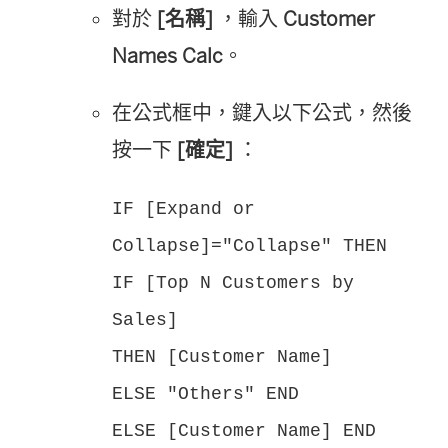
對於
[名稱]
，輸入
Customer
Names Calc
。
在公式框中，鍵入以下公式，然後
按一下
[確定]
：
IF [Expand or
Collapse]="Collapse" THEN
IF [Top N Customers by
Sales]
THEN [Customer Name]
ELSE "Others" END
ELSE [Customer Name] END