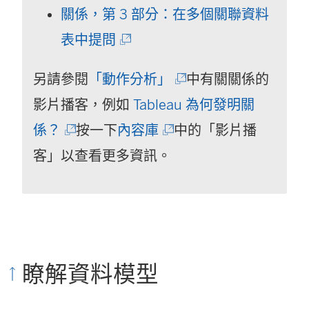
結
連
關係，第 3 部分：在多個關聯資料
(
在
結
表中提問
連
新
在
(
另請參閱
「動作分析」
中有關關係的
結
視
新
連
影片播客，例如
Tableau 為何發明關
在
窗
視
(
(
結
係？
按一下
內容庫
中的「影片播
新
開
窗
連
連
在
客」以查看更多資訊。
視
啟
開
結
結
新
窗
)
啟
在
在
視
開
)
新
新
窗
啟
視
視
開
瞭解資料模型
)
窗
窗
啟
開
開
)