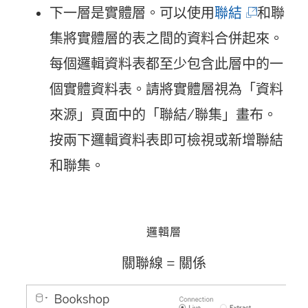
連
(
下一層是實體層。可以使用
聯結
和聯
結
連
集將實體層的表之間的資料合併起來。
在
結
每個邏輯資料表都至少包含此層中的一
新
在
個實體資料表。請將實體層視為「資料
視
新
來源」頁面中的「聯結/聯集」畫布。
窗
視
按兩下邏輯資料表即可檢視或新增聯結
開
窗
和聯集。
啟
開
)
啟
邏輯層
)
關聯線 = 關係