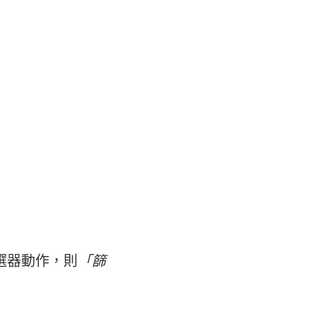
選器動作，則
「篩