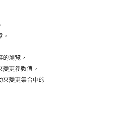
。
意。
。
事的瀏覽。
來變更參數值。
動來變更集合中的