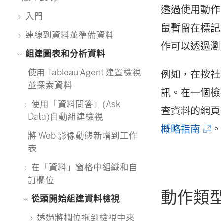
透過使用動作
入門
鼠暫留在標記
連線到資料並準備資料
作可以透過瀏
組建圖表和分析資料
使用 Tableau Agent 建置檢視
例如，在按社
並探索資料
訊。在一個檢
使用「資料問答」(Ask
查資料的網頁。
Data)自動組建檢視
(
概略指南
將 Web 影像動態新增到工作
連
表
結
在「資料」窗格中組織和自
訂欄位
在
動作類
從頭開始組建資料檢視
新
透過將欄位拖到檢視中來
視