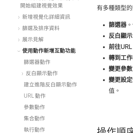
開始組建視覺效果
有多種類型的
窗
新增視覺化詳細資訊
開
篩選器
。
篩選及排序資料
啟
反白顯示
展示見解
)
前往URL
使用動作新增互動功能
轉到工作
篩選器動作
變更參數
反白顯示動作
變更設定
建立進階反白顯示動作
值。
URL 動作
參數動作
集合動作
操作順
執行動作