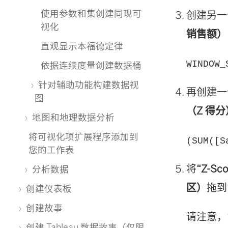
使用参数和集创建同现可
创建另一
视化
销售额）
直观显示本福德定律
WINDOW_
依据连续度量创建数据桶
针对辅助功能构建数据视
再创建一
图
（Z 得分
地图和地理数据分析
将可视化项扩展程序添加到
(SUM([S
您的工作表
将
“Z-S
分析数据
区）
拖到
创建仪表板
创建故事
请注意，
创建 Tableau 数据故事（仅限