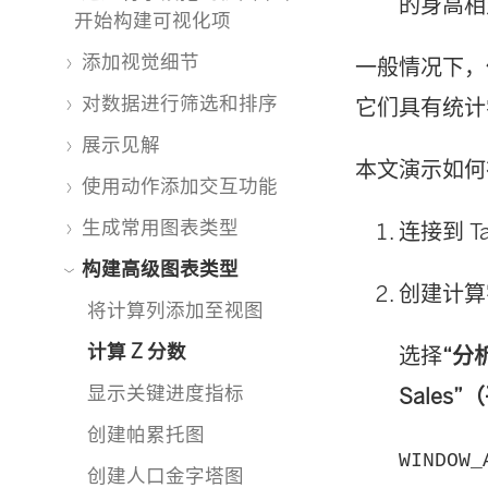
的身高相
开始构建可视化项
添加视觉细节
一般情况下，低
对数据进行筛选和排序
它们具有统计
展示见解
本文演示如何在 
使用动作添加交互功能
生成常用图表类型
连接到 Ta
构建高级图表类型
创建计算
将计算列添加至视图
计算 Z 分数
选择
“分
显示关键进度指标
Sales
创建帕累托图
WINDOW_
创建人口金字塔图