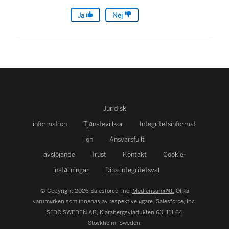
Ja
Nej
Juridisk
information
Tjänstevillkor
Integritetsinformat
ion
Ansvarsfullt
avslöjande
Trust
Kontakt
Cookie-
inställningar
Dina integritetsval
© Copyright 2026 Salesforce, Inc.
Med ensamrätt.
Olika
varumärken som innehas av respektive ägare. Salesforce, Inc.
SFDC SWEDEN AB, Klarabergsviadukten 63, 111 64
Stockholm, Sweden.