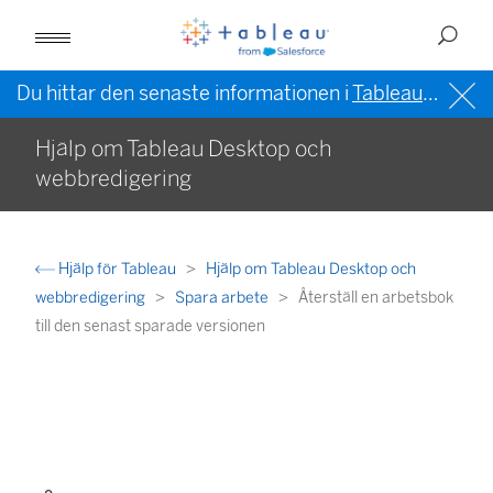
Du hittar den senaste informationen i
Tableau-hjälpen på engelska (USA)
Hjälp om Tableau Desktop och
webbredigering
Hjälp för Tableau
Hjälp om Tableau Desktop och
webbredigering
Spara arbete
Återställ en arbetsbok
till den senast sparade versionen