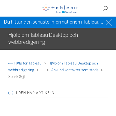
Du hittar den senaste informationen i
Tableau-hjälpen på engelska (USA)
Hjälp om Tableau Desktop och
webbredigering
Hjälp för Tableau
Hjälp om Tableau Desktop och
webbredigering
...
Använd kontakter som stöds
Spark SQL
I DEN HÄR ARTIKELN