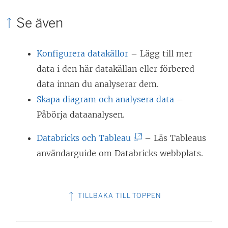
Se även
Konfigurera datakällor
– Lägg till mer
data i den här datakällan eller förbered
data innan du analyserar dem.
Skapa diagram och analysera data
–
Påbörja dataanalysen.
(
Databricks och Tableau
– Läs Tableaus
L
användarguide om Databricks webbplats.
ä
n
TILLBAKA TILL TOPPEN
k
e