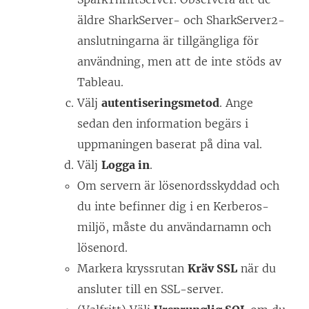
y
äldre SharkServer- och SharkServer2-
t
anslutningarna är tillgängliga för
t
användning, men att de inte stöds av
f
Tableau.
ö
Välj
autentiseringsmetod
. Ange
n
sedan den information begärs i
s
uppmaningen baserat på dina val.
t
Välj
Logga in
.
e
Om servern är lösenordsskyddad och
r
du inte befinner dig i en Kerberos-
)
miljö, måste du användarnamn och
lösenord.
Markera kryssrutan
Kräv SSL
när du
ansluter till en SSL-server.