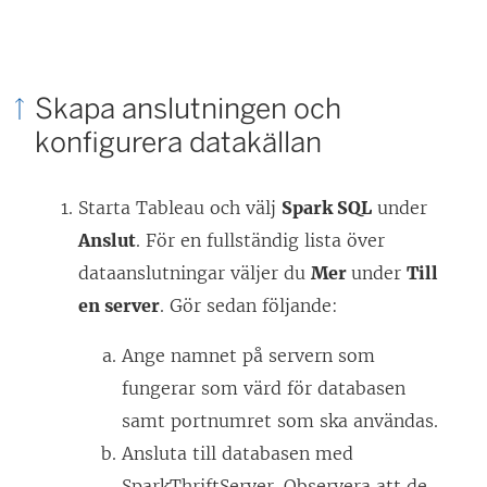
n
k
e
Skapa anslutningen och
n
konfigurera datakällan
ö
p
Starta Tableau och välj
Spark SQL
under
p
Anslut
. För en fullständig lista över
n
dataanslutningar väljer du
Mer
under
Till
a
en server
. Gör sedan följande:
s
i
Ange namnet på servern som
e
fungerar som värd för databasen
t
samt portnumret som ska användas.
t
Ansluta till databasen med
n
SparkThriftServer. Observera att de