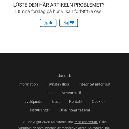
n
LÖSTE DEN HÄR ARTIKELN PROBLEMET?
ö
Lämna förslag på hur vi kan förbättra oss!
p
Ja
Nej
p
n
a
s
i
e
Juridisk
t
information
Tjänstevillkor
Integritetsinformat
t
ion
Ansvarsfullt
n
avslöjande
Trust
Kontakt
Cookie-
y
inställningar
Dina integritetsval
t
t
© Copyright 2026 Salesforce, Inc.
Med ensamrätt.
Olika
varumärken som innehas av respektive ägare. Salesforce, Inc.