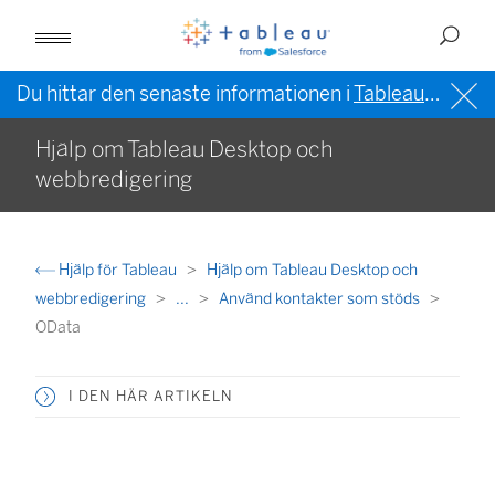
Du hittar den senaste informationen i
Tableau-hjälpen på engelska (USA)
Hjälp om Tableau Desktop och
webbredigering
Hjälp för Tableau
Hjälp om Tableau Desktop och
webbredigering
...
Använd kontakter som stöds
OData
I DEN HÄR ARTIKELN