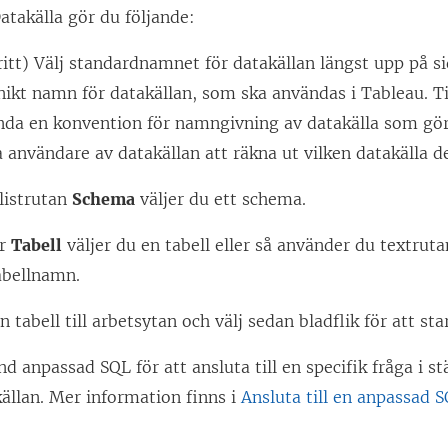
s
atakälla gör du följande:
t
ritt) Välj standardnamnet för datakällan längst upp på 
e
nikt namn för datakällan, som ska användas i Tableau. T
r
da en konvention för namngivning av datakälla som gör 
)
 användare av datakällan att räkna ut vilken datakälla de 
listrutan
Schema
väljer du ett schema.
er
Tabell
väljer du en tabell eller så använder du textruta
abellnamn.
n tabell till arbetsytan och välj sedan bladflik för att sta
d anpassad SQL för att ansluta till en specifik fråga i stäl
ällan. Mer information finns i
Ansluta till en anpassad 