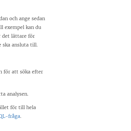
sidan och ange sedan
ill exempel kan du
det lättare för
ska ansluta till.
n för att söka efter
rta analysen.
let för till hela
SQL-fråga
.