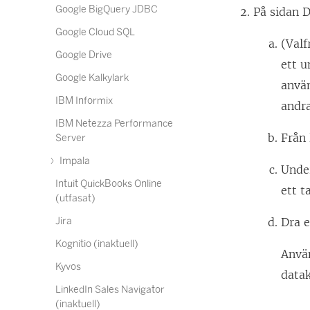
Google BigQuery JDBC
På sidan D
Google Cloud SQL
(Valf
Google Drive
ett u
Google Kalkylark
använ
IBM Informix
andra
IBM Netezza Performance
Från 
Server
Impala
Und
Intuit QuickBooks Online
ett t
(utfasat)
Jira
Dra e
Kognitio (inaktuell)
Använ
Kyvos
datak
LinkedIn Sales Navigator
(inaktuell)