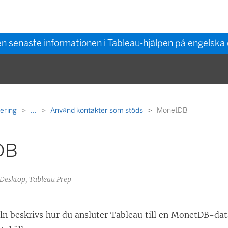
en senaste informationen i
Tableau-hjälpen på engelska
gering
...
Använd kontakter som stöds
MonetDB
DB
 Desktop, Tableau Prep
eln beskrivs hur du ansluter Tableau till en MonetDB-da