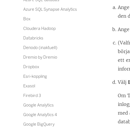
Ange
Azure SQL Synapse Analytics
den d
Box
Cloudera Hadoop
Ange
Databricks
(Valf
Denodo (inaktuell)
börja
Dremio by Dremio
ett e
Dropbox
infor
Esri-koppling
Välj
Exasol
Om Ta
Firebird 3
inlog
Google Analytics
med a
Google Analytics 4
datab
Google BigQuery