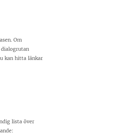
basen. Om
i dialogrutan
u kan hitta länkar
ändig lista över
jande: