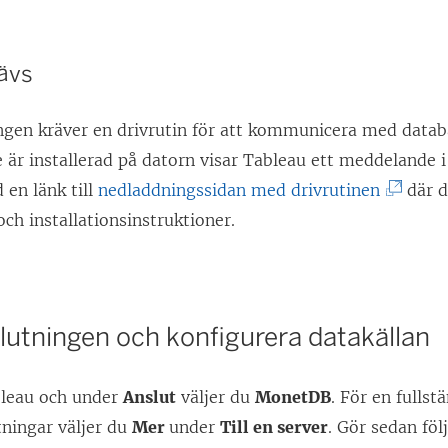
rävs
ngen kräver en drivrutin för att kommunicera med data
e är installerad på datorn visar Tableau ett meddelande 
(
 en länk till
nedladdningssidan med drivrutinen
där d
L
 och installationsinstruktioner.
ä
n
k
lutningen och konfigurera datakällan
e
n
bleau och under
Anslut
väljer du
MonetDB
. För en fullst
ö
tningar väljer du
Mer
under
Till en server
. Gör sedan föl
p