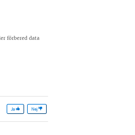
ler förbered data
Ja
Nej