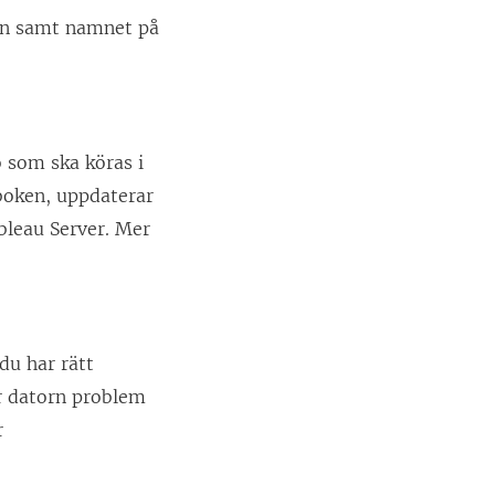
en samt namnet på
 som ska köras i
sboken, uppdaterar
ableau Server. Mer
du har rätt
ar datorn problem
r