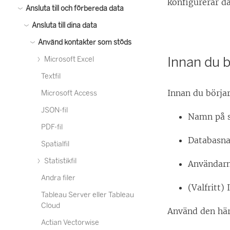
konfigurerar da
Ansluta till och förbereda data
Ansluta till dina data
Använd kontakter som stöds
Innan du b
Microsoft Excel
Textfil
Innan du börjar
Microsoft Access
JSON-fil
Namn på s
PDF-fil
Databasn
Spatialfil
Statistikfil
Användar
Andra filer
(Valfritt)
Tableau Server eller Tableau
Cloud
Använd den hä
Actian Vectorwise