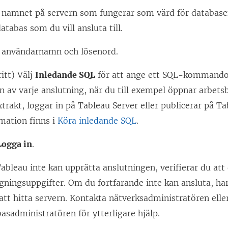
p
 namnet på servern som fungerar som värd för databas
n
atabas som du vill ansluta till.
a
 användarnamn och lösenord.
s
i
ritt) Välj
Inledande SQL
för att ange ett SQL-kommando
e
n av varje anslutning, när du till exempel öppnar arbet
t
xtrakt, loggar in på Tableau Server eller publicerar på T
t
mation finns i
Köra inledande SQL
.
n
y
Logga in
.
t
bleau inte kan upprätta anslutningen, verifierar du att 
t
gningsuppgifter. Om du fortfarande inte kan ansluta, h
f
tt hitta servern. Kontakta nätverksadministratören elle
ö
asadministratören för ytterligare hjälp.
n