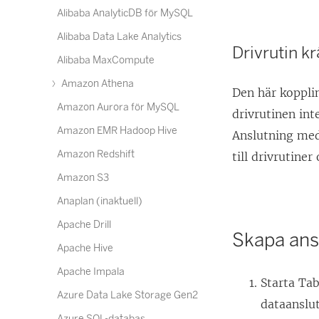
Alibaba AnalyticDB för MySQL
Alibaba Data Lake Analytics
Drivrutin k
Alibaba MaxCompute
Amazon Athena
Den här koppli
Amazon Aurora för MySQL
drivrutinen int
Amazon EMR Hadoop Hive
Anslutning med
Amazon Redshift
till drivrutiner
Amazon S3
Anaplan (inaktuell)
Apache Drill
Skapa ans
Apache Hive
Apache Impala
Starta Ta
Azure Data Lake Storage Gen2
dataanslu
Azure SQL-databas