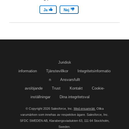
Ja
Nej
Juridisk
information
Tjänstevillkor
Integritetsinformatio
n
Ansvarsfullt
avslöjande
Trust
Kontakt
Cookie-
inställningar
Dina integritetsval
© Copyright 2026 Salesforce, Inc.
Med ensamrätt.
Olika
varumärken som innehas av respektive ägare. Salesforce, Inc.
SFDC SWEDEN AB, Klarabergsviadukten 63, 111 64 Stockholm,
Sweden.