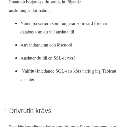
Innan du börjar ska du samla in följande
ö
anslutningsinformation:
p
Namn på servern som fungerar som värd för den
p
databas som du vill ansluta till
n
a
Användarnamn och lösenord
s
i
Ansluter du till en SSL-server?
e
(Valfritt) Inledande SQL-sats körs varje gång Tableau
t
ansluter
t
n
y
t
Drivrutin krävs
t
f
Den här kopplingen kräver en drivrutin för att kommunicera