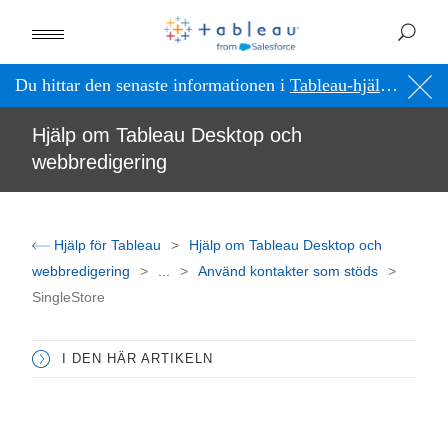
Du hittar den senaste informationen i
Tableau-hjälpen på engelska (USA)
Hjälp om Tableau Desktop och
webbredigering
Hjälp för Tableau
Hjälp om Tableau Desktop och
webbredigering
...
Använd kontakter som stöds
SingleStore
I DEN HÄR ARTIKELN