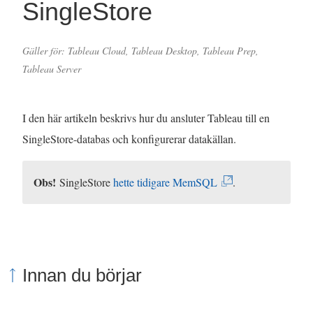
SingleStore
Gäller för: Tableau Cloud, Tableau Desktop, Tableau Prep,
Tableau Server
I den här artikeln beskrivs hur du ansluter Tableau till en
SingleStore-databas och konfigurerar datakällan.
Obs!
(
SingleStore
hette tidigare MemSQL
.
L
ä
n
k
Innan du börjar
e
n