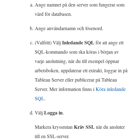
Ange namnet på den server som fungerar som
i
värd för databasen.
e
t
Ange användarnamn och lösenord.
t
Inledande SQL
(Valfritt) Välj
för att ange ett
n
SQL-kommando som ska köras i början av
y
varje anslutning, när du till exempel öppnar
t
arbetsboken, uppdaterar ett extrakt, loggar in på
t
Tableau Server eller publicerar på Tableau
f
Server. Mer information finns i
Köra inledande
ö
SQL
.
n
s
Logga in
Välj
.
t
Kräv SSL
Markera kryssrutan
när du ansluter
e
till en SSL-server.