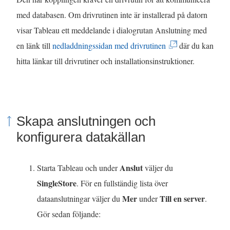
ö
med databasen. Om drivrutinen inte är installerad på datorn
n
visar Tableau ett meddelande i dialogrutan Anslutning med
s
(
en länk till
nedladdningssidan med drivrutinen
där du kan
t
L
hitta länkar till drivrutiner och installationsinstruktioner.
e
ä
r
n
)
k
Skapa anslutningen och
e
konfigurera datakällan
n
ö
Anslut
Starta Tableau och under
väljer du
p
SingleStore
. För en fullständig lista över
p
Mer
Till en server
dataanslutningar väljer du
under
.
n
Gör sedan följande:
a
s