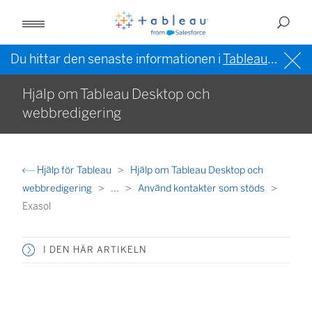
Du hittar den senaste informationen i
Tableau-hjälpen på engelska (USA)
Hjälp om Tableau Desktop och
webbredigering
Hjälp för Tableau
Hjälp om Tableau Desktop och
webbredigering
...
Använd kontakter som stöds
Exasol
I DEN HÄR ARTIKELN