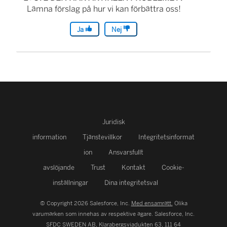
Lämna förslag på hur vi kan förbättra oss!
Ja
Nej
Juridisk
information
Tjänstevillkor
Integritetsinformat
ion
Ansvarsfullt
avslöjande
Trust
Kontakt
Cookie-
inställningar
Dina integritetsval
© Copyright 2026 Salesforce, Inc.
Med ensamrätt.
Olika
varumärken som innehas av respektive ägare. Salesforce, Inc.
SFDC SWEDEN AB, Klarabergsviadukten 63, 111 64