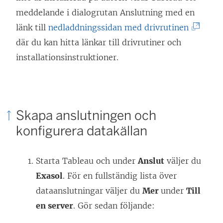
meddelande i dialogrutan Anslutning med en
(
länk till
nedladdningssidan med drivrutinen
L
där du kan hitta länkar till drivrutiner och
ä
installationsinstruktioner.
n
k
e
Skapa anslutningen och
n
konfigurera datakällan
ö
p
Starta Tableau och under
Anslut
väljer du
p
Exasol
. För en fullständig lista över
n
dataanslutningar väljer du
Mer
under
Till
a
en server
. Gör sedan följande:
s
i