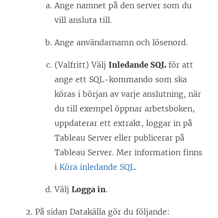
Ange namnet på den server som du
e
vill ansluta till.
t
t
Ange användarnamn och lösenord.
n
(Valfritt) Välj
Inledande SQL
för att
y
ange ett SQL-kommando som ska
t
köras i början av varje anslutning, när
t
du till exempel öppnar arbetsboken,
f
uppdaterar ett extrakt, loggar in på
ö
Tableau Server eller publicerar på
n
Tableau Server. Mer information finns
s
i
Köra inledande SQL
.
t
e
Välj
Logga in
.
r
På sidan Datakälla gör du följande:
)