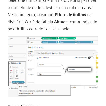
Selecione um campo em uma divisória para ver
n
o modelo de dados destacar sua tabela nativa.
k
Nesta imagem, o campo
Piloto de ônibus
na
a
divisória Cor é da tabela
Alunos
, como indicado
b
pelo brilho ao redor dessa tabela.
r
e
e
m
n
o
v
a
j
a