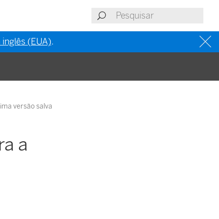
 inglês (EUA)
.
tima versão salva
ra a