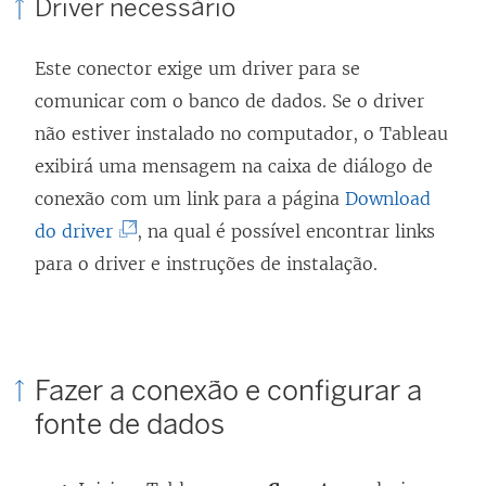
Driver necessário
Este conector exige um driver para se
comunicar com o banco de dados. Se o driver
não estiver instalado no computador, o Tableau
exibirá uma mensagem na caixa de diálogo de
conexão com um link para a página
Download
(
do driver
, na qual é possível encontrar links
O
para o driver e instruções de instalação.
l
i
n
Fazer a conexão e configurar a
k
fonte de dados
a
b