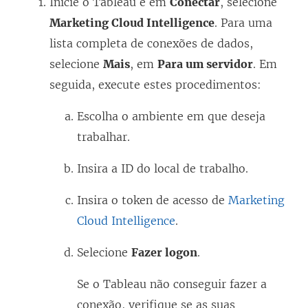
Inicie o Tableau e em
Conectar
, selecione
r
Marketing Cloud Intelligence
. Para uma
e
lista completa de conexões de dados,
e
selecione
Mais
, em
Para um servidor
. Em
m
seguida, execute estes procedimentos:
n
o
Escolha o ambiente em que deseja
v
trabalhar.
a
j
Insira a ID do local de trabalho.
a
Insira o token de acesso de
Marketing
n
Cloud Intelligence
.
e
l
Selecione
Fazer logon
.
a
Se o Tableau não conseguir fazer a
)
conexão, verifique se as suas