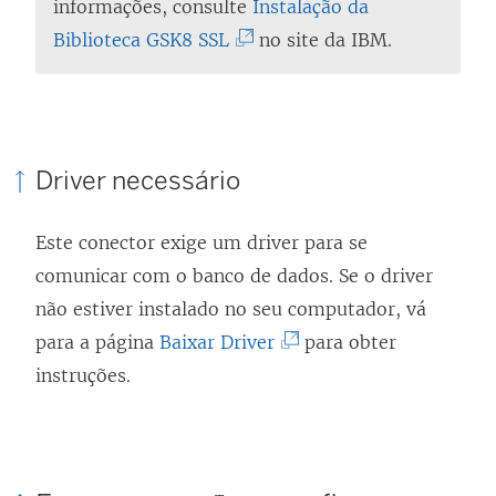
informações, consulte
Instalação da
(
Biblioteca GSK8 SSL
no site da IBM.
O
l
i
n
Driver necessário
k
a
Este conector exige um driver para se
b
comunicar com o banco de dados. Se o driver
r
não estiver instalado no seu computador, vá
e
(
para a página
Baixar Driver
para obter
e
O
instruções.
m
l
n
i
o
n