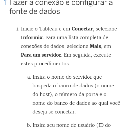
Fazer a conexão e configurar a
v
k
fonte de dados
a
a
j
b
a
Inicie o Tableau e em
Conectar
, selecione
r
n
Informix
. Para uma lista completa de
e
e
conexões de dados, selecione
Mais
, em
e
l
Para um servidor
. Em seguida, execute
m
a
estes procedimentos:
n
)
o
Insira o nome do servidor que
v
hospeda o banco de dados (o nome
a
do host), o número da porta e o
j
nome do banco de dados ao qual você
a
deseja se conectar.
n
e
Insira seu nome de usuário (ID do