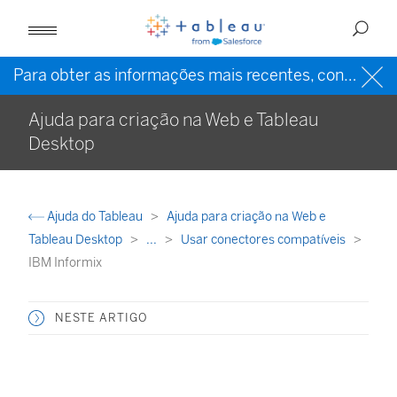
Para obter as informações mais recentes, consulte a
Ajuda para criação na Web e Tableau
Desktop
Ajuda do Tableau
Ajuda para criação na Web e
Tableau Desktop
...
Usar conectores compatíveis
IBM Informix
NESTE ARTIGO