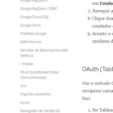
Google BigQuery
em
Conda
Google BigQuery JDBC
Navegue at
Google Cloud SQL
Clique du
Google Drive
condados 
Arraste o
Planilhas Google
mediana d
IBM Informix
Servidor de desempenho IBM
Netezza
Impala
OAuth (Tab
Intuit QuickBooks Online
(descontinuado)
Use o método O
Jira
recuperar cama
Kognitio (obsoleto)
Esri.
Kyvos
No Tableau
Navegador de vendas do