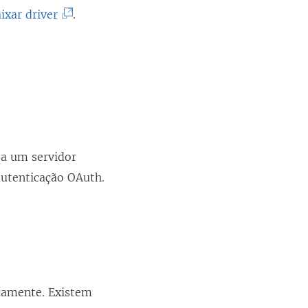
(
ixar driver
.
O
l
i
n
k
a
 a um servidor
b
autenticação OAuth.
r
e
e
m
n
o
icamente. Existem
v