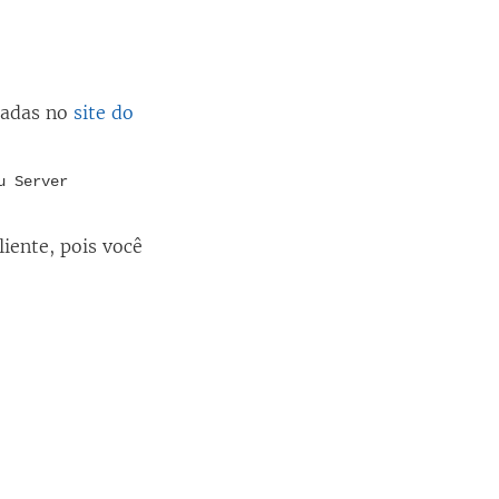
radas no
site do
u Server
liente, pois você