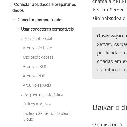
chama a API RES
Conectar aos dados e preparar os
FeatureServer.
dados
são baixados 
Conectar aos seus dados
Usar conectores compatíveis
Observação:
n
Microsoft Excel
Server. As pa
Arquivo de texto
publicadas) 
Microsoft Access
criadas em e
Arquivo JSON
trabalho com 
Arquivo PDF
Arquivo espacial
Arquivo de estatística
Outros arquivos
Baixar o d
Tableau Server ou Tableau
Cloud
O conector Esri