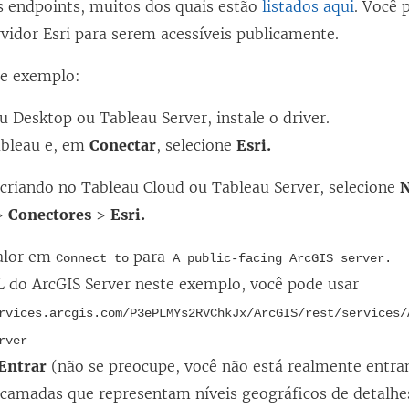
s endpoints, muitos dos quais estão
listados aqui
. Você 
vidor Esri para serem acessíveis publicamente.
e exemplo:
 Desktop ou Tableau Server, instale o driver.
Tableau e, em
Conectar
, selecione
Esri.
 criando no Tableau Cloud ou Tableau Server, selecione
N
>
Conectores
>
Esri.
valor em
para
Connect to
A public-facing ArcGIS server.
L do ArcGIS Server neste exemplo, você pode usar
rvices.arcgis.com/P3ePLMYs2RVChkJx/ArcGIS/rest/services/
rver
Entrar
(não se preocupe, você não está realmente entra
 camadas que representam níveis geográficos de detalhes