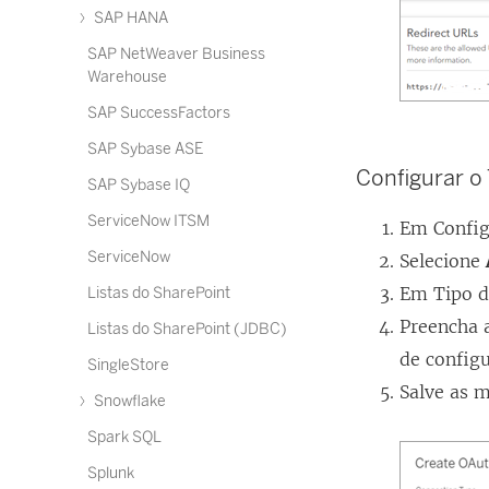
SAP HANA
SAP NetWeaver Business
Warehouse
SAP SuccessFactors
SAP Sybase ASE
Configurar o
SAP Sybase IQ
ServiceNow ITSM
Em Config
ServiceNow
Selecione
Em Tipo d
Listas do SharePoint
Preencha a
Listas do SharePoint (JDBC)
de config
SingleStore
Salve as 
Snowflake
Spark SQL
Splunk