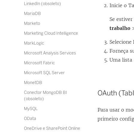
LinkedIn (obsoleto)
Inicie o 
MariaDB
Se estiver
Marketo
trabalho
Marketing Cloud Intelligence
Selecione
MarkLogic
Forneça s
Microsoft Analysis Services
Uma lista 
Microsoft Fabric
Microsoft SQL Server
MonetDB
OAuth (Tab
Conector MongoDB BI
(obsoleto)
MySQL
Para usar o mo
primeiro config
OData
OneDrive e SharePoint Online