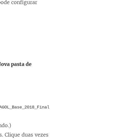
pode configurar
a
j
a
n
e
l
a
ova pasta de
)
AGOL_Base_2018_Final
ndo.)
. Clique duas vezes