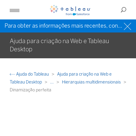
Para obter as informações mais recentes, consulte a
Ajuda para criação na Web e Tableau
Desktop
Ajuda do Tableau
Ajuda para criação na Web e
Tableau Desktop
...
Hierarquias multidimensionais
Dinamização perfeita