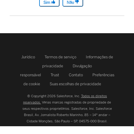
Sim
Não
Jurídico
Termos de serviço
Informações de
privacidade
Divulgação
responsável
Trust
Contato
Preferências
de cookie
Suas escolhas de privacidade
© Copyright 2026 Salesforce, Inc.
Todos os direitos
reservados.
Várias marcas registradas de propriedade de
seus respectivos proprietários. Salesforce, Inc.
Salesforce
Brasil, Av. Jornalista Roberto Marinho, 85 – 14º andar –
Cidade Monções, São Paulo – SP, 04575-000 Brasil.