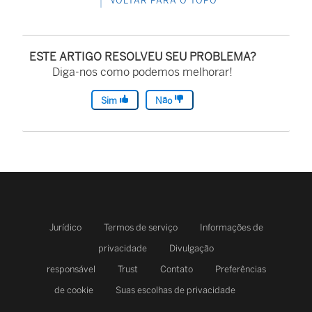
VOLTAR PARA O TOPO
ESTE ARTIGO RESOLVEU SEU PROBLEMA?
Diga-nos como podemos melhorar!
Sim
Não
Jurídico
Termos de serviço
Informações de
privacidade
Divulgação
responsável
Trust
Contato
Preferências
de cookie
Suas escolhas de privacidade