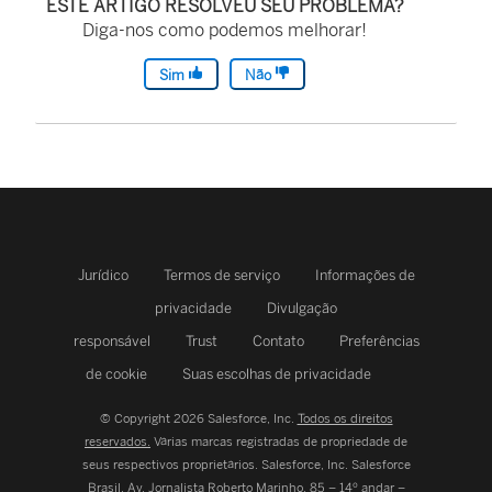
ESTE ARTIGO RESOLVEU SEU PROBLEMA?
Diga-nos como podemos melhorar!
Sim
Não
Jurídico
Termos de serviço
Informações de
privacidade
Divulgação
responsável
Trust
Contato
Preferências
de cookie
Suas escolhas de privacidade
© Copyright 2026 Salesforce, Inc.
Todos os direitos
reservados.
Várias marcas registradas de propriedade de
seus respectivos proprietários. Salesforce, Inc.
Salesforce
Brasil, Av. Jornalista Roberto Marinho, 85 – 14º andar –