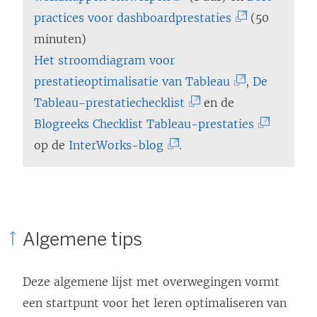
n
L
(
practices voor dashboardprestaties
(50
k
i
L
minuten)
w
n
i
Het stroomdiagram voor
o
k
(
n
prestatieoptimalisatie van Tableau
,
De
r
w
(
L
k
Tableau-prestatiechecklist
en de
d
o
L
i
w
(
Blogreeks Checklist Tableau-prestaties
t
(
r
i
n
o
L
op de
InterWorks-blog
.
i
L
d
n
k
r
i
n
i
t
k
w
d
n
e
n
i
w
o
t
k
e
k
n
o
r
i
w
Algemene tips
n
w
e
r
d
n
o
n
o
e
d
t
e
r
Deze algemene lijst met overwegingen vormt
i
r
n
t
i
e
d
een startpunt voor het leren optimaliseren van
e
d
n
i
n
n
t