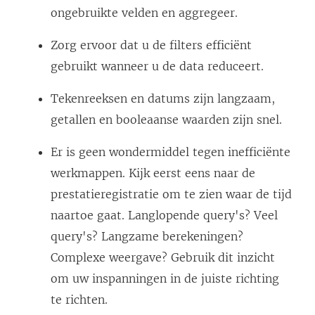
e
ongebruikte velden en aggregeer.
o
Zorg ervoor dat u de filters efficiënt
p
gebruikt wanneer u de data reduceert.
e
n
Tekenreeksen en datums zijn langzaam,
d
getallen en booleaanse waarden zijn snel.
)
Er is geen wondermiddel tegen inefficiënte
werkmappen. Kijk eerst eens naar de
prestatieregistratie om te zien waar de tijd
naartoe gaat. Langlopende query's? Veel
query's? Langzame berekeningen?
Complexe weergave? Gebruik dit inzicht
om uw inspanningen in de juiste richting
te richten.