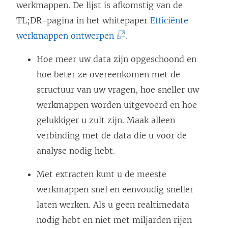
werkmappen. De lijst is afkomstig van de
u
t
i
n
e
n
i
TL;DR-pagina in het whitepaper
Efficiënte
w
i
e
e
e
i
n
(
werkmappen ontwerpen
.
v
n
u
e
n
e
e
L
Hoe meer uw data zijn opgeschoond en
e
e
w
n
n
u
e
i
hoe beter ze overeenkomen met de
n
e
v
n
i
w
n
n
structuur van uw vragen, hoe sneller uw
s
n
e
i
e
v
n
k
werkmappen worden uitgevoerd en hoe
t
n
n
e
u
e
i
w
gelukkiger u zult zijn. Maak alleen
e
i
s
u
w
n
e
o
verbinding met de data die u voor de
r
e
t
w
v
s
u
r
analyse nodig hebt.
g
u
e
v
e
t
w
d
e
w
r
e
n
e
v
t
Met extracten kunt u de meeste
o
v
g
n
s
r
e
i
werkmappen snel en eenvoudig sneller
p
e
e
s
t
g
n
n
laten werken. Als u geen realtimedata
e
n
o
t
e
e
s
e
nodig hebt en niet met miljarden rijen
n
s
p
e
r
o
t