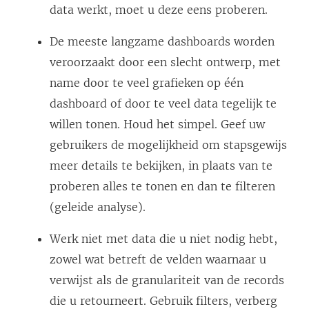
e
data werkt, moet u deze eens proberen.
d
t
e
r
g
p
e
n
)
e
n
g
e
e
r
De meeste langzame dashboards worden
n
r
d
e
o
n
g
veroorzaakt door een slecht ontwerp, met
i
g
)
o
p
d
e
name door te veel grafieken op één
e
e
p
e
)
o
dashboard of door te veel data tegelijk te
u
o
e
n
p
willen tonen. Houd het simpel. Geef uw
w
p
n
d
e
gebruikers de mogelijkheid om stapsgewijs
v
e
d
)
n
meer details te bekijken, in plaats van te
e
n
)
d
proberen alles te tonen en dan te filteren
n
d
)
(geleide analyse).
s
)
t
Werk niet met data die u niet nodig hebt,
e
zowel wat betreft de velden waarnaar u
r
verwijst als de granulariteit van de records
g
die u retourneert. Gebruik filters, verberg