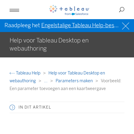
Raadpleeg het
Engelstalige Tableau Help-bestand (VS)
Help voor Tableau Desktop en
webauthoring
Tableau Help
Help voor Tableau Desktop en
webauthoring
...
Parameters maken
Voorbeeld:
Een parameter toevoegen aan een kaartweergave
IN DIT ARTIKEL