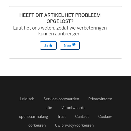
HEEFT DIT ARTIKEL HET PROBLEEM
OPGELOST?
Laat het ons weten, zodat we verbeteringen
kunnen aanbrengen.
Ja
Nee
Juridisch
Servicevoorwaarden
Privacyinform
atie
Verantwoorde
openbaarmaking
Trust
Contact
Cookiev
oorkeuren
Uw privacyvoorkeuren