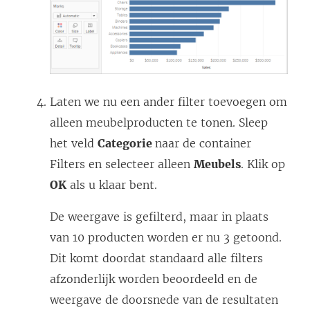
e
u
w
v
e
Laten we nu een ander filter toevoegen om
n
alleen meubelproducten te tonen. Sleep
s
het veld
Categorie
naar de container
t
Filters en selecteer alleen
Meubels
. Klik op
e
OK
als u klaar bent.
r
g
De weergave is gefilterd, maar in plaats
e
van 10 producten worden er nu 3 getoond.
o
Dit komt doordat standaard alle filters
p
afzonderlijk worden beoordeeld en de
e
weergave de doorsnede van de resultaten