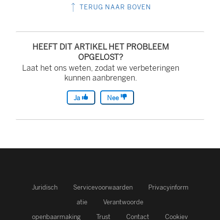
TERUG NAAR BOVEN
HEEFT DIT ARTIKEL HET PROBLEEM
OPGELOST?
Laat het ons weten, zodat we verbeteringen
kunnen aanbrengen.
Ja
Nee
Juridisch
Servicevoorwaarden
Privacyinform
atie
Verantwoorde
openbaarmaking
Trust
Contact
Cookiev