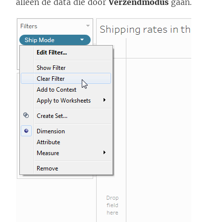
alleen de data die door
Verzendmodus
gaan.