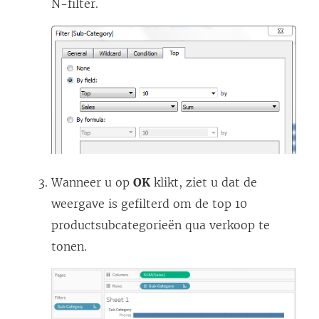
i
N-filter.
n
k
w
o
r
d
t
i
Wanneer u op
OK
klikt, ziet u dat de
n
weergave is gefilterd om de top 10
e
productsubcategorieën qua verkoop te
e
tonen.
n
n
i