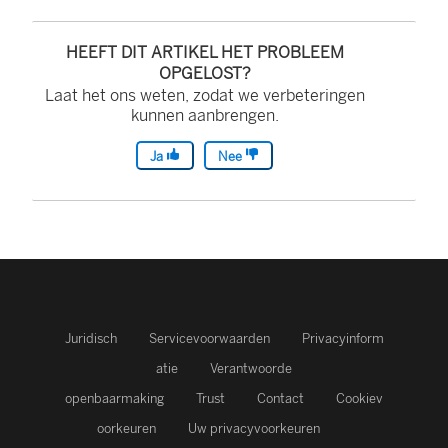
HEEFT DIT ARTIKEL HET PROBLEEM
OPGELOST?
Laat het ons weten, zodat we verbeteringen
kunnen aanbrengen.
Ja
Nee
Juridisch
Servicevoorwaarden
Privacyinform
atie
Verantwoorde
openbaarmaking
Trust
Contact
Cookiev
oorkeuren
Uw privacyvoorkeuren