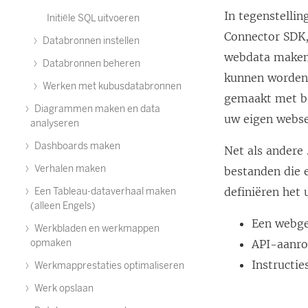
In tegenstelli
Initiële SQL uitvoeren
Connector SDK,
Databronnen instellen
webdata maken 
Databronnen beheren
kunnen worden 
Werken met kubusdatabronnen
gemaakt met be
Diagrammen maken en data
uw eigen webse
analyseren
Dashboards maken
Net als andere
Verhalen maken
bestanden die 
definiëren het 
Een Tableau-dataverhaal maken
(alleen Engels)
Een webge
Werkbladen en werkmappen
opmaken
API-aanro
Instructi
Werkmapprestaties optimaliseren
Werk opslaan