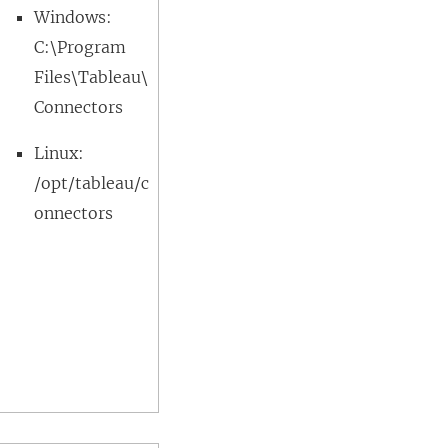
Windows:
C:\Program
Files\Tableau\
Connectors
Linux:
/opt/tableau/c
onnectors