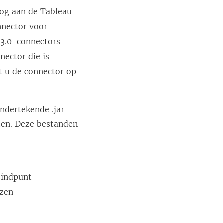
oog aan de Tableau
nnector voor
 3.0-connectors
ector die is
t u de connector op
ndertekende .jar-
ten. Deze bestanden
eindpunt
jzen