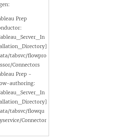
gen:
ableau Prep
onductor:
Tableau_Server_In
allation_Directory]
data/tabsvc/flowpro
essor/Connectors
ableau Prep -
low-authoring:
Tableau_Server_In
allation_Directory]
data/tabsvc/flowqu
ryservice/Connector