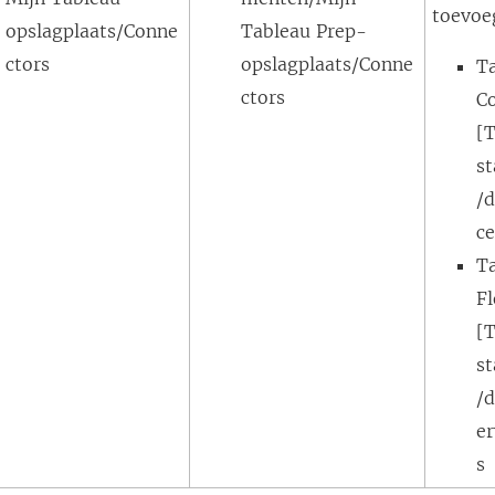
toevoe
opslagplaats/Conne
Tableau Prep-
ctors
opslagplaats/Conne
T
ctors
C
[
st
/
c
T
F
[
st
/
e
s