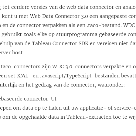
ng tot eerdere versies van de web data connector en anal
 kunt u met Web Data Connector 3.0 een aangepaste co
en de connector verpakken als een .taco-bestand. WDC
gebruikt zoals elke op stuurprogramma gebaseerde conn
hulp van de Tableau Connector SDK en vereisen niet da
rver host.
 .taco-connectors zijn WDC 3.0-connectors verpakte en o
een set XML- en Javascript/TypeScript-bestanden bevat
uiterlijk en het gedrag van de connector, waaronder:
baseerde connector-UI
epen om data op te halen uit uw applicatie- of service-
es om de opgehaalde data in Tableau-extracten toe te wi