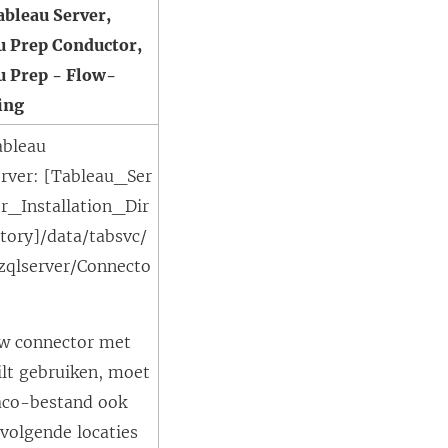
ableau Server,
u Prep Conductor,
u Prep - Flow-
ing
ableau
erver: [Tableau_Ser
r_Installation_Dir
tory]/data/tabsvc/
izqlserver/Connecto
uw connector met
ilt gebruiken, moet
aco-bestand ook
 volgende locaties