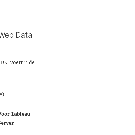
 Web Data
DK, voert u de
e):
Voor Tableau
Server