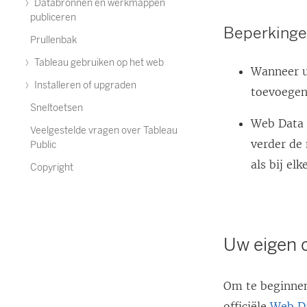
Databronnen en werkmappen
publiceren
Beperkinge
Prullenbak
Tableau gebruiken op het web
Wanneer u
Installeren of upgraden
toevoegen
Sneltoetsen
Web Data C
Veelgestelde vragen over Tableau
verder de 
Public
als bij el
Copyright
Uw eigen 
Om te beginnen
officiële
Web Da