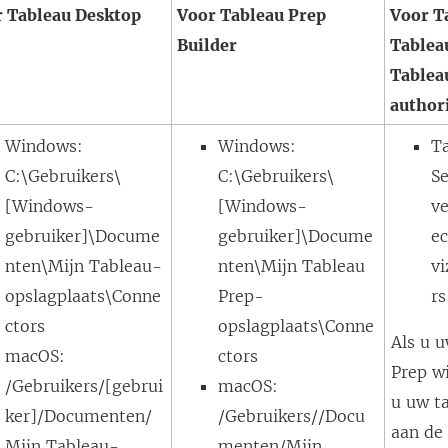
 Tableau Desktop
Voor Tableau Prep
Voor T
Builder
Tablea
Tablea
author
Windows:
Windows:
T
C:\Gebruikers\
C:\Gebruikers\
S
[Windows-
[Windows-
ve
gebruiker]\Docume
gebruiker]\Docume
ec
nten\Mijn Tableau-
nten\Mijn Tableau
v
opslagplaats\Conne
Prep-
rs
ctors
opslagplaats\Conne
Als u 
macOS:
ctors
Prep w
/Gebruikers/[gebrui
macOS:
u uw t
ker]/Documenten/
/Gebruikers//Docu
aan de
Mijn Tableau-
menten/Mijn