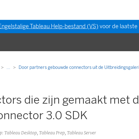
Engelstalige Tableau Help-bestand (VS)
voor de laatste 
...
Door partners gebouwde connectors uit de Uitbreidingsgaler
tors die zijn gemaakt met 
onnector 3.0 SDK
op: Tableau Desktop, Tableau Prep, Tableau Server