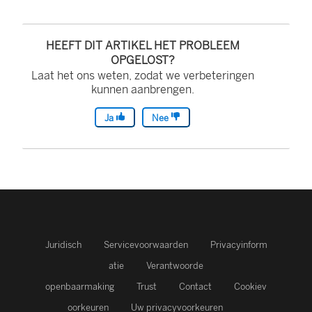
HEEFT DIT ARTIKEL HET PROBLEEM
OPGELOST?
Laat het ons weten, zodat we verbeteringen
kunnen aanbrengen.
Ja
Nee
Juridisch
Servicevoorwaarden
Privacyinform
atie
Verantwoorde
openbaarmaking
Trust
Contact
Cookiev
oorkeuren
Uw privacyvoorkeuren