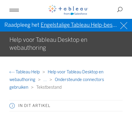
Raadpleeg het
Engelstalige Tableau Help-bestand (VS)
Help voor Tableau Desktop en
webauthoring
Tableau Help
Help voor Tableau Desktop en
webauthoring
...
Ondersteunde connectors
gebruiken
Tekstbestand
IN DIT ARTIKEL