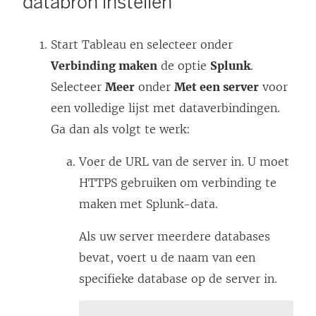
databron instellen
r
d
Start Tableau en selecteer onder
t
Verbinding maken
de optie
Splunk
.
i
Selecteer
Meer
onder
Met een server
voor
n
een volledige lijst met dataverbindingen.
e
Ga dan als volgt te werk:
e
n
Voer de URL van de server in. U moet
n
HTTPS gebruiken om verbinding te
i
maken met Splunk-data.
e
u
Als uw server meerdere databases
w
bevat, voert u de naam van een
v
specifieke database op de server in.
e