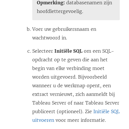
n
Opmerking:
databasenamen zijn
s
hoofdlettergevoelig.
t
e
Voer uw gebruikersnaam en
r
wachtwoord in.
g
Selecteer
Initiële SQL
om een SQL-
e
opdracht op te geven die aan het
o
begin van elke verbinding moet
p
worden uitgevoerd. Bijvoorbeeld
e
wanneer u de werkmap opent, een
n
extract vernieuwt, zich aanmeldt bij
d
Tableau Server of naar Tableau Server
)
publiceert (optioneel). Zie
Initiële SQL
uitvoeren
voor meer informatie.