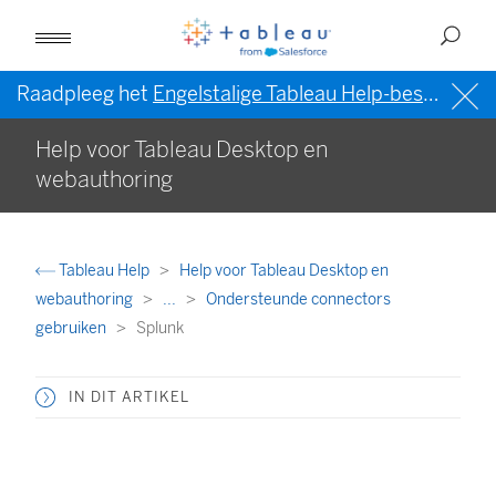
Raadpleeg het
Engelstalige Tableau Help-bestand (VS)
Help voor Tableau Desktop en
webauthoring
Tableau Help
Help voor Tableau Desktop en
webauthoring
...
Ondersteunde connectors
gebruiken
Splunk
IN DIT ARTIKEL