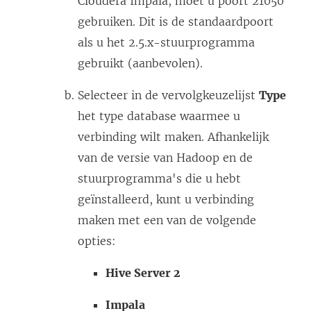
w
Cloudera Impala, moet u poort 21050
r
v
gebruiken. Dit is de standaardpoort
g
e
als u het 2.5.x-stuurprogramma
e
n
gebruikt (aanbevolen).
o
s
Selecteer in de vervolgkeuzelijst
Type
p
t
het type database waarmee u
e
e
verbinding wilt maken. Afhankelijk
n
r
van de versie van Hadoop en de
d
g
stuurprogramma's die u hebt
)
e
geïnstalleerd, kunt u verbinding
o
maken met een van de volgende
p
opties:
e
n
Hive Server 2
d
Impala