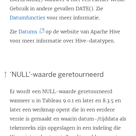
Gebruik in andere gevallen DATE(). Zie
Datumfuncties
voor meer informatie.
(
Zie
Datums
op de website van Apache Hive
L
voor meer informatie over Hive-datatypen.
i
n
k
‘NULL'-waarde geretourneerd
w
o
Er wordt een NULL-waarde geretourneerd
r
wanneer u in Tableau 9.0.1 en later en 8.3.5 en
d
later een werkmap opent die in een eerdere
t
versie is gemaakt en waarin datum-/tijddata als
i
tekenreeks zijn opgeslagen in een indeling die
n