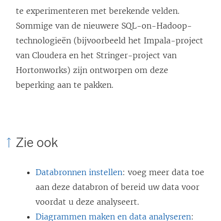
g
te experimenteren met berekende velden.
e
Sommige van de nieuwere SQL-on-Hadoop-
o
technologieën (bijvoorbeeld het Impala-project
p
van Cloudera en het Stringer-project van
e
Hortonworks) zijn ontworpen om deze
n
beperking aan te pakken.
d
)
Zie ook
Databronnen instellen
: voeg meer data toe
aan deze databron of bereid uw data voor
voordat u deze analyseert.
Diagrammen maken en data analyseren
: