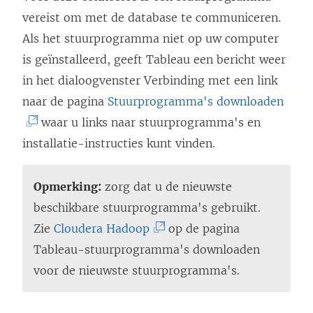
vereist om met de database te communiceren.
Als het stuurprogramma niet op uw computer
is geïnstalleerd, geeft Tableau een bericht weer
in het dialoogvenster Verbinding met een link
(
naar de pagina
Stuurprogramma's downloaden
L
waar u links naar stuurprogramma's en
i
installatie-instructies kunt vinden.
n
k
Opmerking:
zorg dat u de nieuwste
w
beschikbare stuurprogramma's gebruikt.
o
(
Zie
Cloudera Hadoop
op de pagina
r
L
Tableau-stuurprogramma's downloaden
d
i
voor de nieuwste stuurprogramma's.
t
n
i
k