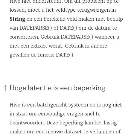
Hive niet ondersteunt. Om dit probleem op te
e
lossen, moet u het veldtype terugwijzigen in
e
String
en een berekend veld maken met behulp
n
van DATEPARSE() of DATE() om de datum te
n
converteren. Gebruik DATEPARSE() wanneer u
i
met een extract werkt. Gebruik in andere
e
gevallen de functie DATE().
u
w
v
e
Hoge latentie is een beperking
n
s
Hive is een batchgericht systeem en is nog niet
t
in staat om eenvoudige vragen snel te
e
beantwoorden. Deze beperking kan het lastig
r
maken om een nieuwe dataset te verkennen of