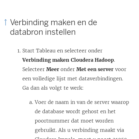
n
w
e
o
Verbinding maken en de
e
r
databron instellen
n
d
n
t
Start Tableau en selecteer onder
i
i
Verbinding maken
Cloudera Hadoop
.
e
n
Selecteer
Meer
onder
Met een server
voor
u
e
een volledige lijst met dataverbindingen.
w
e
Ga dan als volgt te werk:
v
n
e
n
Voer de naam in van de server waarop
n
i
de database wordt gehost en het
s
e
poortnummer dat moet worden
t
u
gebruikt. Als u verbinding maakt via
e