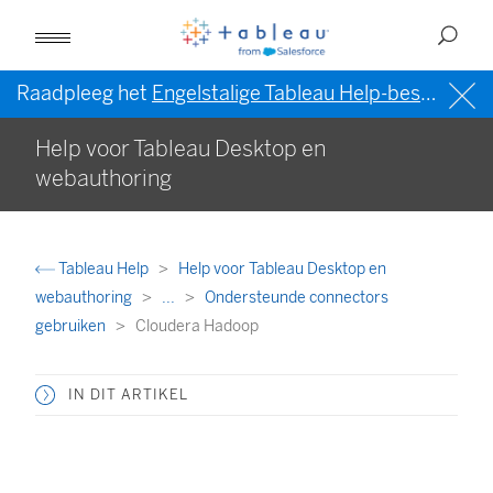
Raadpleeg het
Engelstalige Tableau Help-bestand (VS)
Help voor Tableau Desktop en
webauthoring
Tableau Help
Help voor Tableau Desktop en
webauthoring
...
Ondersteunde connectors
gebruiken
Cloudera Hadoop
IN DIT ARTIKEL