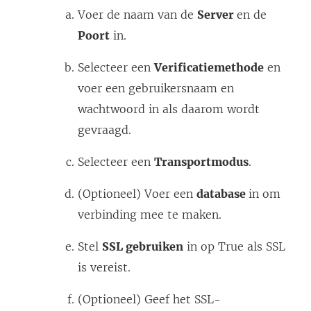
n
Voer de naam van de
Server
en de
n
Poort
in.
i
e
Selecteer een
Verificatiemethode
en
u
voer een gebruikersnaam en
w
wachtwoord in als daarom wordt
v
gevraagd.
e
Selecteer een
Transportmodus
.
n
s
(Optioneel) Voer een
database
in om
t
verbinding mee te maken.
e
Stel
SSL gebruiken
in op True als SSL
r
is vereist.
g
e
(Optioneel) Geef het SSL-