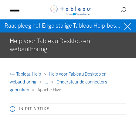
Raadpleeg het
Engelstalige Tableau Help-bestand (VS)
Help voor Tableau Desktop en
webauthoring
Tableau Help
Help voor Tableau Desktop en
webauthoring
...
Ondersteunde connectors
gebruiken
Apache Hive
IN DIT ARTIKEL