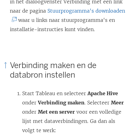
in het dialoogvenster Verbinding met een link
(
naar de pagina
Stuurprogramma's downloaden
L
waar u links naar stuurprogramma's en
i
installatie-instructies kunt vinden.
n
k
w
Verbinding maken en de
o
databron instellen
r
d
Start Tableau en selecteer
Apache Hive
t
onder
Verbinding maken
. Selecteer
Meer
i
onder
Met een server
voor een volledige
n
lijst met dataverbindingen. Ga dan als
e
volgt te werk:
e