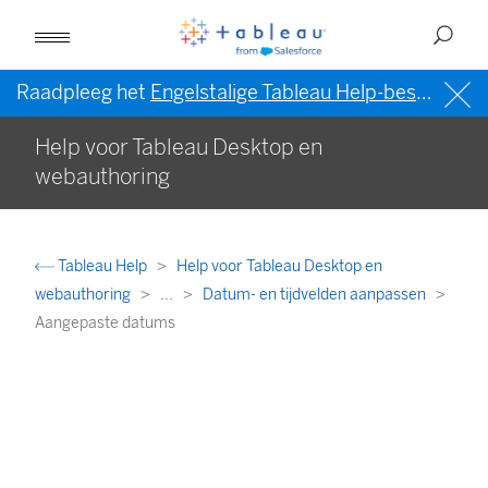
Raadpleeg het
Engelstalige Tableau Help-bestand (VS)
Help voor Tableau Desktop en
webauthoring
Tableau Help
Help voor Tableau Desktop en
webauthoring
...
Datum- en tijdvelden aanpassen
Aangepaste datums