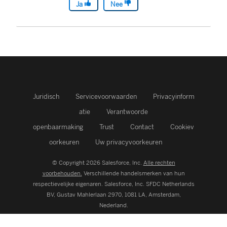
Ja
Nee
Juridisch
Servicevoorwaarden
Privacyinform
atie
Verantwoorde
openbaarmaking
Trust
Contact
Cookiev
oorkeuren
Uw privacyvoorkeuren
© Copyright 2026 Salesforce, Inc.
Alle rechten
voorbehouden.
Verschillende handelsmerken van hun
respectievelijke eigenaren. Salesforce, Inc.
SFDC Netherlands
BV, Gustav Mahlerlaan 2970, 1081 LA, Amsterdam,
Nederland.