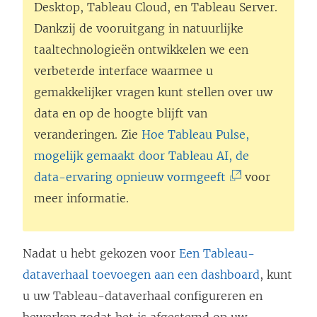
Desktop
,
Tableau Cloud
, en
Tableau Server
.
Dankzij de vooruitgang in natuurlijke
taaltechnologieën ontwikkelen we een
verbeterde interface waarmee u
gemakkelijker vragen kunt stellen over uw
data en op de hoogte blijft van
veranderingen. Zie
Hoe Tableau Pulse,
mogelijk gemaakt door Tableau AI, de
(
data-ervaring opnieuw vormgeeft
voor
L
meer informatie.
i
n
Nadat u hebt gekozen voor
Een Tableau-
k
dataverhaal toevoegen aan een dashboard
, kunt
w
u uw Tableau-dataverhaal configureren en
o