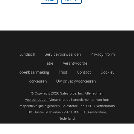
Juridisch
Servicevoorwaarden
Privacyinform
atie
Verantwoorde
openbaarmaking
Trust
Contact
Cookiev
oorkeuren
Uw privacyvoorkeuren
© Copyright 2026 Salesforce, Inc.
Alle rechten
voorbehouden.
Verschillende handelsmerken van hun
respectievelijke eigenaren. Salesforce, Inc.
SFDC Netherlands
BV, Gustav Mahlerlaan 2970, 1081 LA, Amsterdam,
Nederland.