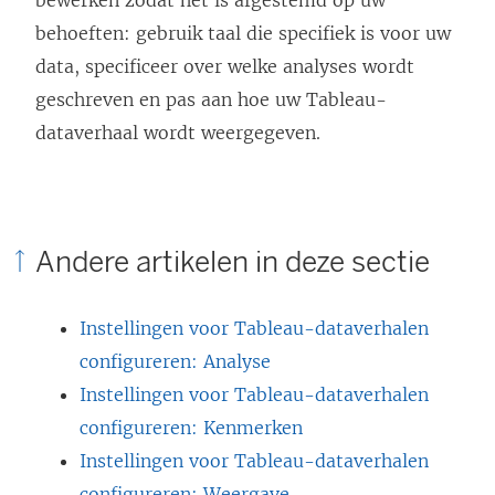
bewerken zodat het is afgestemd op uw
r
behoeften: gebruik taal die specifiek is voor uw
d
data, specificeer over welke analyses wordt
t
geschreven en pas aan hoe uw Tableau-
i
dataverhaal wordt weergegeven.
n
e
e
n
Andere artikelen in deze sectie
n
i
Instellingen voor Tableau-dataverhalen
e
configureren: Analyse
u
Instellingen voor Tableau-dataverhalen
w
configureren: Kenmerken
v
Instellingen voor Tableau-dataverhalen
e
configureren: Weergave