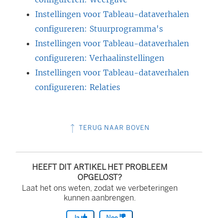
n
Instellingen voor Tableau-dataverhalen
s
configureren: Stuurprogramma's
t
Instellingen voor Tableau-dataverhalen
e
configureren: Verhaalinstellingen
r
Instellingen voor Tableau-dataverhalen
g
configureren: Relaties
e
o
p
TERUG NAAR BOVEN
e
n
d
HEEFT DIT ARTIKEL HET PROBLEEM
OPGELOST?
)
Laat het ons weten, zodat we verbeteringen
kunnen aanbrengen.
Ja
Nee