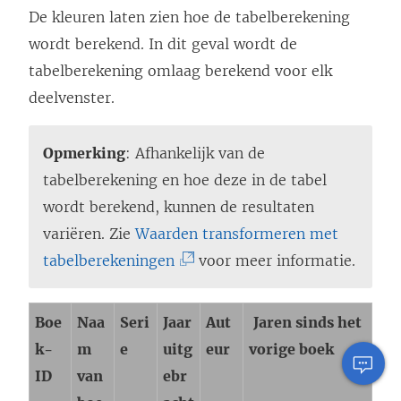
u
De kleuren laten zien hoe de tabelberekening
w
wordt berekend. In dit geval wordt de
v
tabelberekening omlaag berekend voor elk
e
deelvenster.
n
s
Opmerking
: Afhankelijk van de
t
tabelberekening en hoe deze in de tabel
e
wordt berekend, kunnen de resultaten
r
variëren. Zie
Waarden transformeren met
g
(
tabelberekeningen
voor meer informatie.
e
L
o
i
Boe
Naa
Seri
Jaar
Aut
Jaren sinds het
p
n
k-
m
e
uitg
eur
vorige boek
e
k
ID
van
ebr
n
w