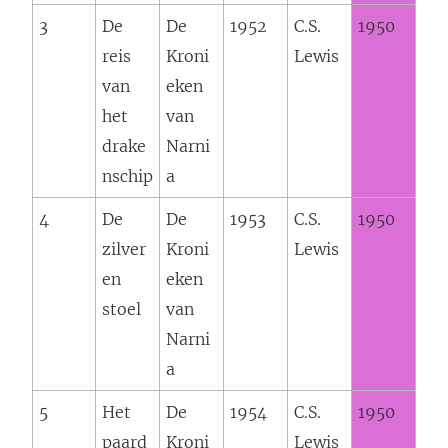
)
3
De
De
1952
C.S.
1950
reis
Kroni
Lewis
van
eken
het
van
drake
Narni
nschip
a
4
De
De
1953
C.S.
1950
zilver
Kroni
Lewis
en
eken
stoel
van
Narni
a
5
Het
De
1954
C.S.
1950
paard
Kroni
Lewis