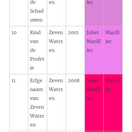
de
en
ier
Schad
uwen
10
Kind
Zeven
2001
Juliet
Marill
van
Water
Marill
ier
de
en
ier
Profet
ie
11
Erfge
Zeven
2008
Juliet
Marill
naam
Water
Marill
ier
van
en
ier
Zeven
Water
en