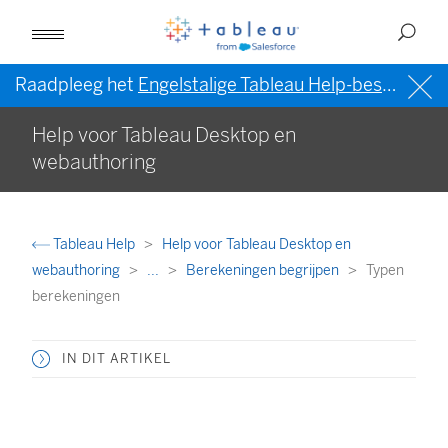
Raadpleeg het
Engelstalige Tableau Help-bestand (VS)
Help voor Tableau Desktop en
webauthoring
Tableau Help
Help voor Tableau Desktop en
webauthoring
...
Berekeningen begrijpen
Typen
berekeningen
IN DIT ARTIKEL