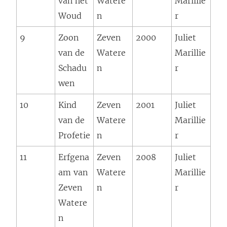
van het
Watere
Marillie
Woud
n
r
9
Zoon
Zeven
2000
Juliet
van de
Watere
Marillie
Schadu
n
r
wen
10
Kind
Zeven
2001
Juliet
van de
Watere
Marillie
Profetie
n
r
11
Erfgena
Zeven
2008
Juliet
am van
Watere
Marillie
Zeven
n
r
Watere
n