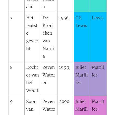
aar
a
7
Het
De
1956
C.S.
Lewis
laatst
Kroni
Lewis
e
eken
gevec
van
ht
Narni
a
8
Docht
Zeven
1999
Juliet
Marill
er van
Water
Marill
ier
het
en
ier
Woud
9
Zoon
Zeven
2000
Juliet
Marill
van
Water
Marill
ier