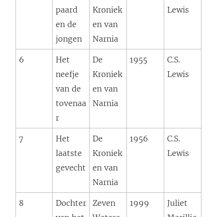
paard
Kroniek
Lewis
en de
en van
jongen
Narnia
6
Het
De
1955
C.S.
neefje
Kroniek
Lewis
van de
en van
tovenaa
Narnia
r
7
Het
De
1956
C.S.
laatste
Kroniek
Lewis
gevecht
en van
Narnia
8
Dochter
Zeven
1999
Juliet