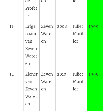
de
en
ier
Profet
ie
11
Erfge
Zeven
2008
Juliet
1999
naam
Water
Marill
van
en
ier
Zeven
Water
en
12
Ziener
Zeven
2010
Juliet
1999
van
Water
Marill
Zeven
en
ier
Water
en