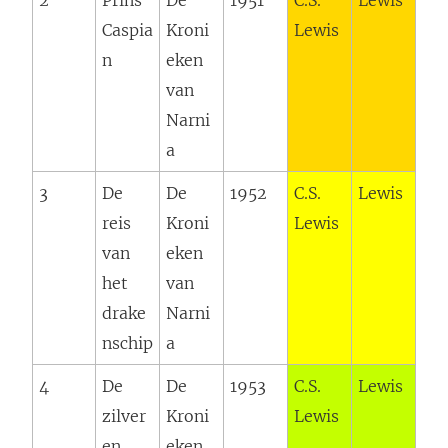
2
Prins
De
1951
C.S.
Lewis
Caspia
Kroni
Lewis
n
eken
van
Narni
a
3
De
De
1952
C.S.
Lewis
reis
Kroni
Lewis
van
eken
het
van
drake
Narni
nschip
a
4
De
De
1953
C.S.
Lewis
zilver
Kroni
Lewis
en
eken