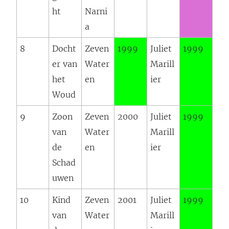
ht
Narni
a
8
Docht
Zeven
1999
Juliet
1999
er van
Water
Marill
het
en
ier
Woud
9
Zoon
Zeven
2000
Juliet
1999
van
Water
Marill
de
en
ier
Schad
uwen
10
Kind
Zeven
2001
Juliet
1999
van
Water
Marill