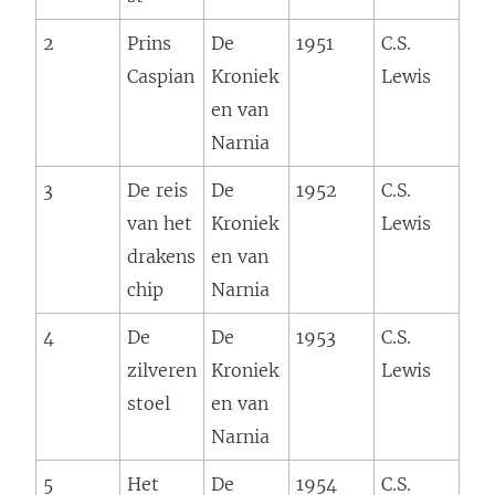
2
Prins
De
1951
C.S.
Caspian
Kroniek
Lewis
en van
Narnia
3
De reis
De
1952
C.S.
van het
Kroniek
Lewis
drakens
en van
chip
Narnia
4
De
De
1953
C.S.
zilveren
Kroniek
Lewis
stoel
en van
Narnia
5
Het
De
1954
C.S.