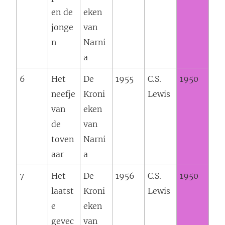
en de
eken
jonge
van
n
Narni
a
6
Het
De
1955
C.S.
1950
neefje
Kroni
Lewis
van
eken
de
van
toven
Narni
aar
a
7
Het
De
1956
C.S.
1950
laatst
Kroni
Lewis
e
eken
gevec
van