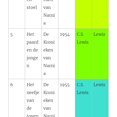
stoel
van
Narni
a
5
Het
De
1954
C.S.
Lewis
paard
Kroni
Lewis
en de
eken
jonge
van
n
Narni
a
6
Het
De
1955
C.S.
Lewis
neefje
Kroni
Lewis
van
eken
de
van
toven
Narni