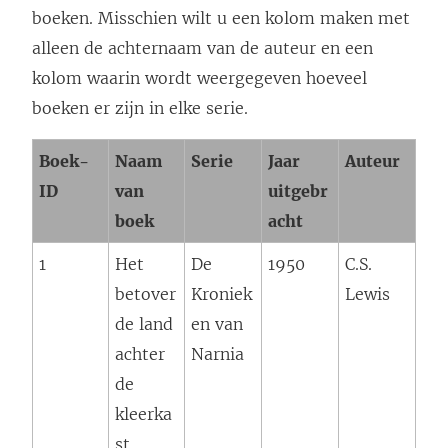
boeken. Misschien wilt u een kolom maken met
alleen de achternaam van de auteur en een
kolom waarin wordt weergegeven hoeveel
boeken er zijn in elke serie.
Boek-
Naam
Serie
Jaar
Auteur
ID
van
uitgebr
boek
acht
1
Het
De
1950
C.S.
betover
Kroniek
Lewis
de land
en van
achter
Narnia
de
kleerka
st