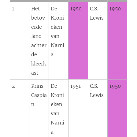
w
1
Het
De
1950
C.S.
1950
v
betov
Kroni
Lewis
e
erde
eken
n
land
van
s
achter
Narni
t
de
a
e
kleerk
r
ast
g
e
2
Prins
De
1951
C.S.
1950
o
Caspia
Kroni
Lewis
p
n
eken
e
van
n
Narni
d
a