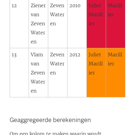
12
Ziener
Zeven
2010
Juliet
Marill
van
Water
Marill
ier
Zeven
en
ier
Water
en
13
Vlam
Zeven
2012
Juliet
Marill
van
Water
Marill
ier
Zeven
en
ier
Water
en
Geaggregeerde berekeningen
Om een kolom te maken waarin wordt