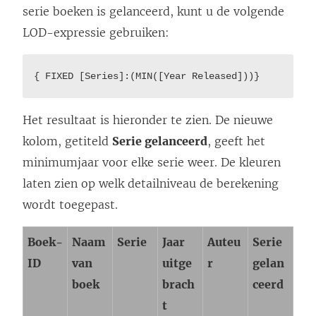
serie boeken is gelanceerd, kunt u de volgende
w
LOD-expressie gebruiken:
o
r
{ FIXED [Series]:(MIN([Year Released]))}
d
t
Het resultaat is hieronder te zien. De nieuwe
i
kolom, getiteld
Serie gelanceerd
, geeft het
n
minimumjaar voor elke serie weer. De kleuren
e
laten zien op welk detailniveau de berekening
e
wordt toegepast.
n
n
Boek-
Naam
Serie
Jaar
Auteu
Serie
i
ID
van
uitge
r
gelan
e
boek
brach
ceerd
u
t