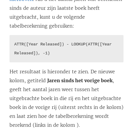
n
sinds de auteur zijn laatste boek heeft
k
uitgebracht, kunt u de volgende
w
tabelberekening gebruiken:
o
r
ATTR([Year Released]) - LOOKUP(ATTR([Year
d
Released]), -1)
t
i
Het resultaat is hieronder te zien. De nieuwe
n
kolom, getiteld
Jaren sinds het vorige boek
,
e
geeft het aantal jaren weer tussen het
e
uitgebrachte boek in die rij en het uitgebrachte
n
boek in de vorige rij (uiterst rechts in de kolom)
n
en laat zien hoe de tabelberekening wordt
i
berekend (links in de kolom ).
e