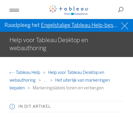
Raadpleeg het
Engelstalige Tableau Help-bestand (VS)
Help voor Tableau Desktop en
webauthoring
Tableau Help
Help voor Tableau Desktop en
webauthoring
...
Het uiterlijk van markeringen
bepalen
Markeringslabels tonen en verbergen
IN DIT ARTIKEL