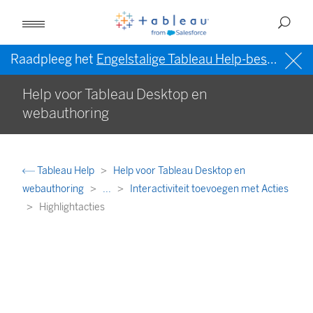
Raadpleeg het
Engelstalige Tableau Help-bestand (VS)
Help voor Tableau Desktop en
webauthoring
Tableau Help
Help voor Tableau Desktop en
webauthoring
...
Interactiviteit toevoegen met Acties
Highlightacties