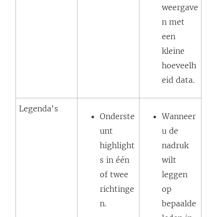
weergave
n met
een
kleine
hoeveelh
eid data.
Legenda's
Onderste
Wanneer
unt
u de
highlight
nadruk
s in één
wilt
of twee
leggen
richtinge
op
n.
bepaalde