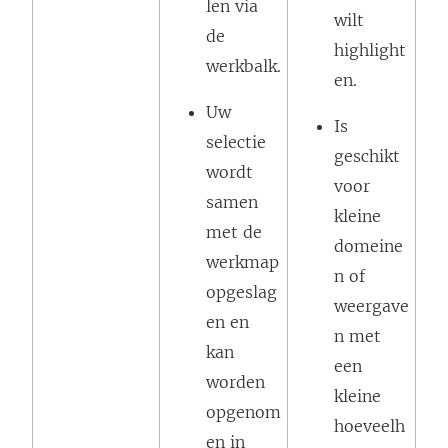
len via
wilt
de
highlight
werkbalk.
en.
Uw
Is
selectie
geschikt
wordt
voor
samen
kleine
met de
domeine
werkmap
n of
opgeslag
weergave
en en
n met
kan
een
worden
kleine
opgenom
hoeveelh
en in