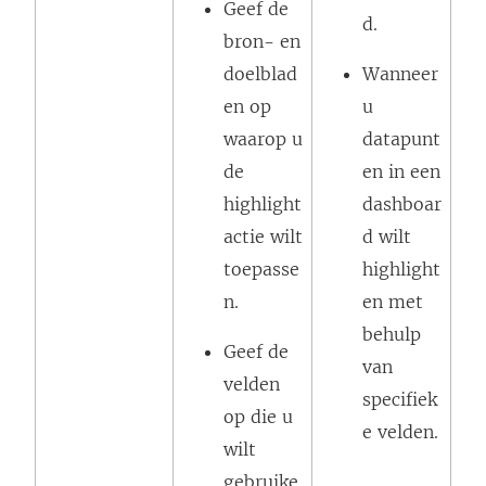
Geef de
d.
bron- en
doelblad
Wanneer
en op
u
waarop u
datapunt
de
en in een
highlight
dashboar
actie wilt
d wilt
toepasse
highlight
n.
en met
behulp
Geef de
van
velden
specifiek
op die u
e velden.
wilt
gebruike