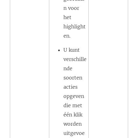
n voor
het
highlight
en.
U kunt
verschille
nde
soorten
acties
opgeven
die met
één klik
worden
uitgevoe