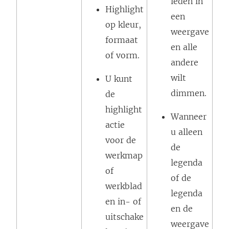
leden in
Highlight
een
op kleur,
weergave
formaat
en alle
of vorm.
andere
wilt
U kunt
dimmen.
de
highlight
Wanneer
actie
u alleen
voor de
de
werkmap
legenda
of
of de
werkblad
legenda
en in- of
en de
uitschake
weergave