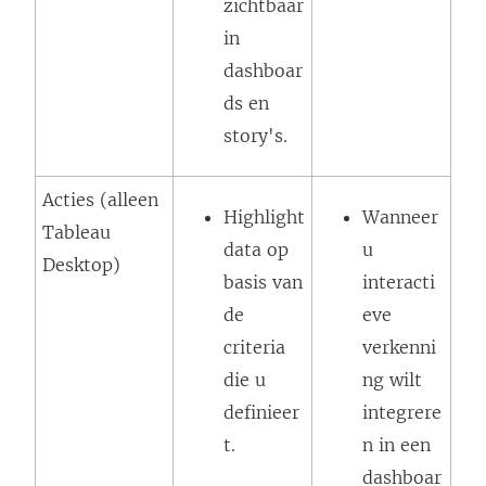
zichtbaar
in
dashboar
ds en
story's.
Acties (alleen
Highlight
Wanneer
Tableau
data op
u
Desktop)
basis van
interacti
de
eve
criteria
verkenni
die u
ng wilt
definieer
integrere
t.
n in een
dashboar