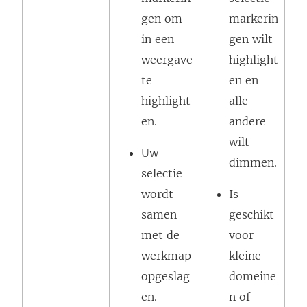
gen om
markerin
in een
gen wilt
weergave
highlight
te
en en
highlight
alle
en.
andere
wilt
Uw
dimmen.
selectie
wordt
Is
samen
geschikt
met de
voor
werkmap
kleine
opgeslag
domeine
en.
n of