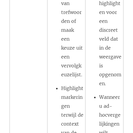
van
highlight
trefwoor
en voor
den of
een
maak
discreet
een
veld dat
keuze uit
in de
een
weergave
vervolgk
is
euzelijst.
opgenom
en.
Highlight
markerin
Wanneer
gen
u ad-
terwijl de
hocverge
context
lijkingen
van de
wilt