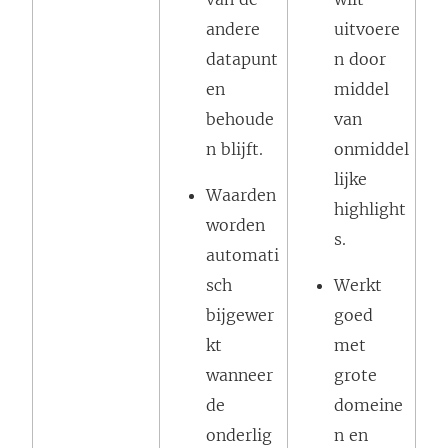
andere
uitvoere
datapunt
n door
en
middel
behoude
van
n blijft.
onmiddel
lijke
Waarden
highlight
worden
s.
automati
sch
Werkt
bijgewer
goed
kt
met
wanneer
grote
de
domeine
onderlig
n en