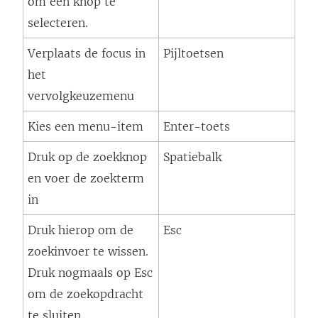
om een knop te
selecteren.
Verplaats de focus in
Pijltoetsen
het
vervolgkeuzemenu
Kies een menu-item
Enter-toets
Druk op de zoekknop
Spatiebalk
en voer de zoekterm
in
Druk hierop om de
Esc
zoekinvoer te wissen.
Druk nogmaals op Esc
om de zoekopdracht
te sluiten.