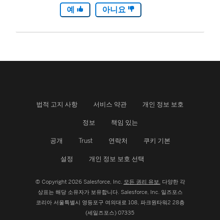
예
아니요
법적 고지 사항
서비스 약관
개인 정보 보호
정보
책임 있는
공개
Trust
연락처
쿠키 기본
설정
개인 정보 보호 선택
© Copyright 2026 Salesforce, Inc.
모든 권리 유보.
다양한 각
상표는 해당 소유자가 보유합니다. Salesforce, Inc.
일즈포스
코리아 서울특별시 영등포구 여의대로 108, 파크원타워2 28층
(세일즈포스) 07335