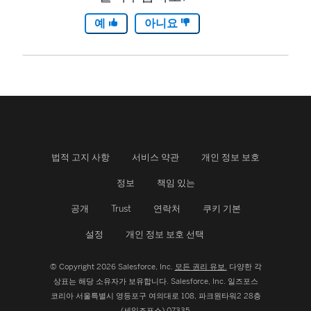
예
아니요
법적 고지 사항
서비스 약관
개인 정보 보호
정보
책임 있는
공개
Trust
연락처
쿠키 기본
설정
개인 정보 보호 선택
© Copyright 2026 Salesforce, Inc.
모든 권리 유보.
다양한 각
상표는 해당 소유자가 보유합니다. Salesforce, Inc.
일즈포스
코리아 서울특별시 영등포구 여의대로 108, 파크원타워2 28층
(세일즈포스) 07335