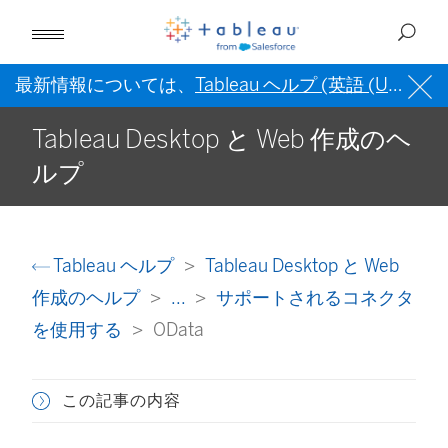
最新情報については、
Tableau ヘルプ (英語 (US))
を
Tableau Desktop と Web 作成のヘ
ルプ
Tableau ヘルプ
Tableau Desktop と Web
作成のヘルプ
...
サポートされるコネクタ
を使用する
OData
この記事の内容