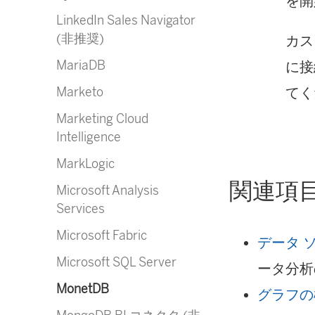
を開
LinkedIn Sales Navigator
(非推奨)
カス
MariaDB
に接
Marketo
てく
Marketing Cloud
Intelligence
MarkLogic
関連項
Microsoft Analysis
Services
Microsoft Fabric
データ 
Microsoft SQL Server
ータ分析
MonetDB
グラフの