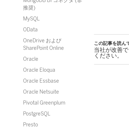
MongoDB BI コネクタ (非
推奨)
MySQL
OData
OneDrive および
この記事を読ん
SharePoint Online
当社が改善で
ください。
Oracle
Oracle Eloqua
Oracle Essbase
Oracle Netsuite
Pivotal Greenplum
PostgreSQL
Presto