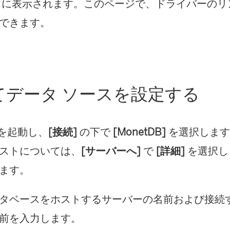
新
スに表示されます。このページで、ドライバーのリ
し
できます。
い
ウ
ィ
てデータ ソースを設定する
ン
ド
u を起動し、
[接続]
の下で
[MonetDB]
を選択します
ウ
ストについては、
[サーバーへ]
で
[詳細]
を選択し
で
ます。
リ
ン
タベースをホストするサーバーの名前および接続
ク
前を入力します。