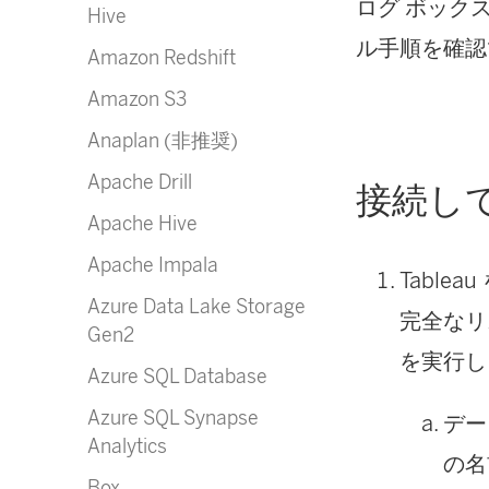
ログ ボック
Hive
ル手順を確認
Amazon Redshift
Amazon S3
Anaplan (非推奨)
Apache Drill
接続し
Apache Hive
Apache Impala
Tablea
Azure Data Lake Storage
完全なリ
Gen2
を実行し
Azure SQL Database
Azure SQL Synapse
デー
Analytics
の名
Box