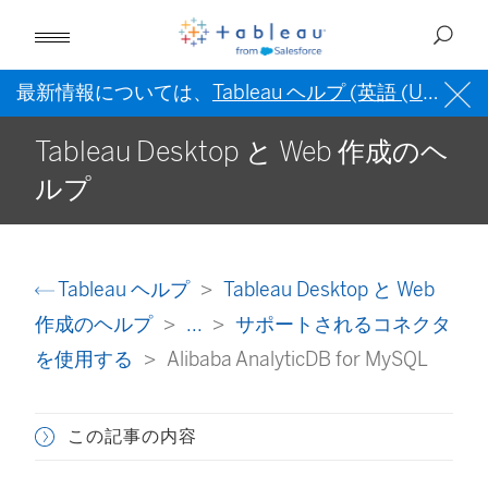
最新情報については、
Tableau ヘルプ (英語 (US))
を
Tableau Desktop と Web 作成のヘ
ルプ
Tableau ヘルプ
Tableau Desktop と Web
作成のヘルプ
...
サポートされるコネクタ
を使用する
Alibaba AnalyticDB for MySQL
この記事の内容