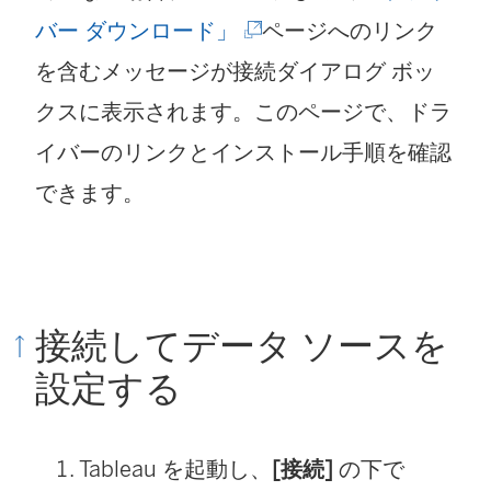
(
バー ダウンロード」
ページへのリンク
新
を含むメッセージが接続ダイアログ ボッ
し
クスに表示されます。このページで、ドラ
い
イバーのリンクとインストール手順を確認
ウ
できます。
ィ
ン
ド
接続してデータ ソースを
ウ
設定する
で
リ
Tableau を起動し、
[接続]
の下で
ン