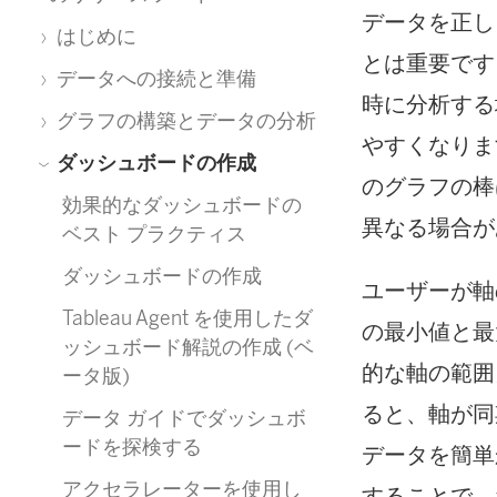
データを正し
はじめに
とは重要です
データへの接続と準備
時に分析する
グラフの構築とデータの分析
やすくなりま
ダッシュボードの作成
のグラフの棒
効果的なダッシュボードの
異なる場合が
ベスト プラクティス
ダッシュボードの作成
ユーザーが軸
Tableau Agent を使用したダ
の最小値と最
ッシュボード解説の作成 (ベ
的な軸の範囲
ータ版)
ると、軸が同
データ ガイドでダッシュボ
ードを探検する
データを簡単
アクセラレーターを使用し
することで、