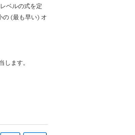
細レベルの式を定
 (最も早い) オ
相当します。