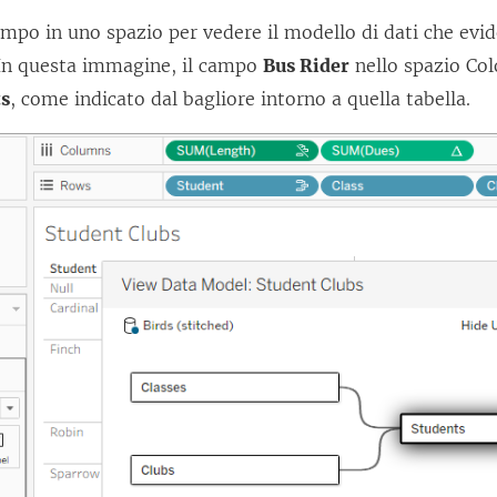
c
mpo in uno spazio per vedere il modello di dati che evide
o
. In questa immagine, il campo
Bus Rider
nello spazio Col
l
ts
, come indicato dal bagliore intorno a quella tabella.
l
e
g
a
m
e
n
t
o
v
i
e