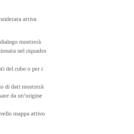
nsiderata attiva
i dialogo mostrerà
zionata nel riquadro
ti del cubo o per i
lo di dati mostrerà
ssare da un’origine
livello mappa attivo