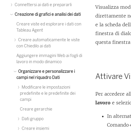
Connettersi ai dati e prepararli
Visualizza mode
Creazione di grafici e analisi dei dati
direttamente ne
Creare viste ed esplorare i dati con
e la scheda dell
Tableau Agent
finestra di dia
Creare automaticamente le viste
questa finestra
con Chiedilo ai dati
Aggiungere immagini Web ai fogli di
lavoro in modo dinamico
Organizzare e personalizzare i
Attivare V
campi nel riquadro Dati
Modificare le impostazioni
predefinite e le predefinite dei
Per accedere al
campi
lavoro
e selez
Creare gerarchie
In altern
Dati gruppo
Comando+
Creare insiemi