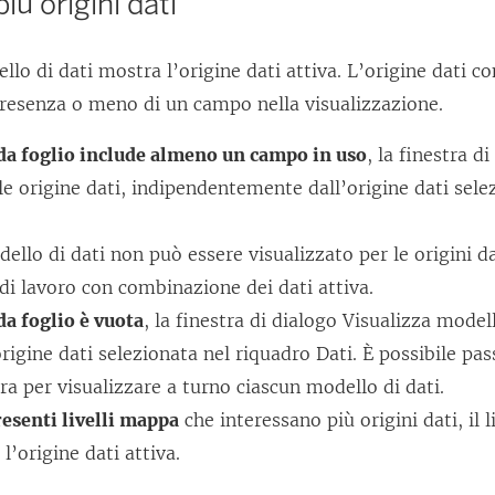
più origini dati
u
o
v
llo di dati mostra l’origine dati attiva. L’origine dati co
a
presenza o meno di un campo nella visualizzazione.
f
eda foglio include almeno un campo in uso
, la finestra d
i
e origine dati, indipendentemente dall’origine dati sele
n
e
dello di dati non può essere visualizzato per le origini da
s
 di lavoro con combinazione dei dati attiva.
t
da foglio è vuota
, la finestra di dialogo Visualizza model
r
origine dati selezionata nel riquadro Dati. È possibile pa
a
ltra per visualizzare a turno ciascun modello di dati.
)
esenti livelli mappa
che interessano più origini dati, il 
l’origine dati attiva.