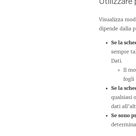
Utilizzare 
Visualizza mode
dipende dalla 
Se la sch
sempre tal
Dati.
Il mo
fogli
Se la sche
qualsiasi 
dati all’a
Se sono pr
determina 