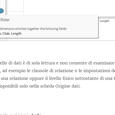
n
e
a
p
e
r
t
o
llo di dati è di sola lettura e non consente di esaminare 
i
, ad esempio le clausole di relazione o le impostazioni de
n
 una relazione oppure il livello fisico sottostante di una 
u
isponibili solo nella scheda Origine dati.
n
a
n