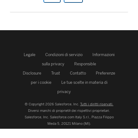
Legale
Condizioni di servizio
Informazioni
sulla privacy
Responsible
Disclosure
Trust
Contatto
Preferenze
per i cookie
Le tue scelte in materia di
privacy
© Copyright 2026 Salesforce, Inc.
Tutti i diritti riservati.
Diversi marchi di proprietà dei rispettivi proprietari.
Salesforce, Inc.
Salesforce.com Italy S.r.l., Piazza Filippo
Meda 5, 20121 Milano (MI).