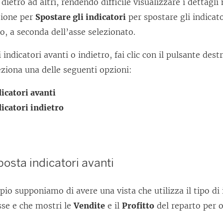
dietro ad altri, rendendo difficile visualizzare i dettagli 
zione per
Spostare gli indicatori
per spostare gli indicato
ro, a seconda dell’asse selezionato.
i indicatori avanti o indietro, fai clic con il pulsante de
leziona una delle seguenti opzioni:
icatori avanti
icatori indietro
osta indicatori avanti
io supponiamo di avere una vista che utilizza il tipo di
sse e che mostri le
Vendite
e il
Profitto
del reparto per 