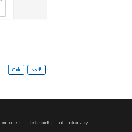
Sì
No
per i cookie
Le tue scelte in materia di privacy