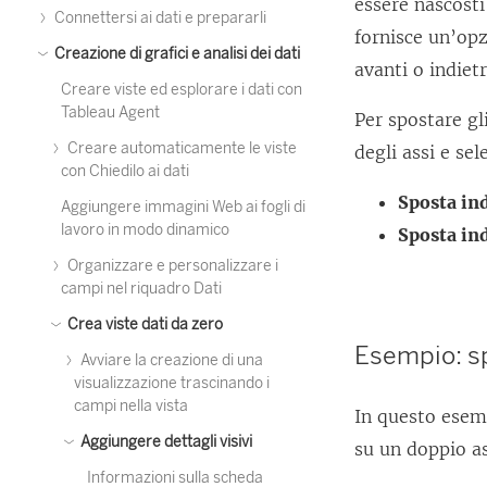
essere nascosti 
Connettersi ai dati e prepararli
fornisce un’op
Creazione di grafici e analisi dei dati
avanti o indiet
Creare viste ed esplorare i dati con
Tableau Agent
Per spostare gl
Creare automaticamente le viste
degli assi e se
con Chiedilo ai dati
Sposta ind
Aggiungere immagini Web ai fogli di
lavoro in modo dinamico
Sposta ind
Organizzare e personalizzare i
campi nel riquadro Dati
Crea viste dati da zero
Esempio: sp
Avviare la creazione di una
visualizzazione trascinando i
campi nella vista
In questo esemp
Aggiungere dettagli visivi
su un doppio a
Informazioni sulla scheda