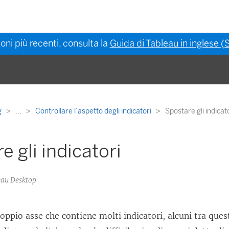
oni più recenti, consulta la
Guida di Tableau in inglese (S
g
...
Controllare l’aspetto degli indicatori
Spostare gli indicat
e gli indicatori
leau Desktop
doppio asse che contiene molti indicatori, alcuni tra que