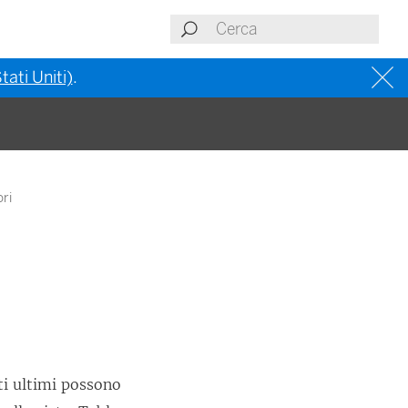
tati Uniti)
.
ori
sti ultimi possono