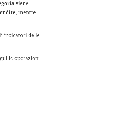
egoria
viene
endite
, mentre
i indicatori delle
egui le operazioni