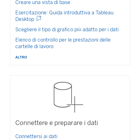
Creare una vista di base
Esercitazione: Guida introduttiva a Tableau
(
Desktop
I
Scegliere il tipo di grafico più adatto per i dati
l
c
Elenco di controllo per le prestazioni delle
o
cartelle di lavoro
l
altro
l
e
g
a
m
e
n
t
o
v
Connettere e preparare i dati
i
e
Connettersi ai dati
n