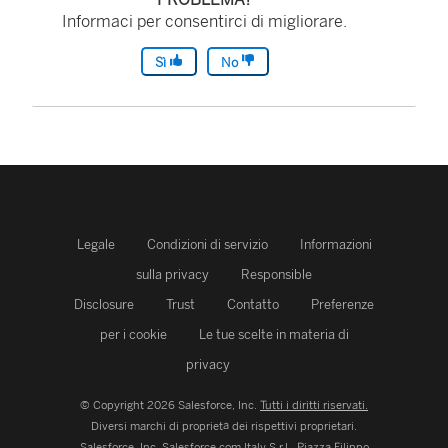
Informaci per consentirci di migliorare.
Sì
No
Legale
Condizioni di servizio
Informazioni
sulla privacy
Responsible
Disclosure
Trust
Contatto
Preferenze
per i cookie
Le tue scelte in materia di
privacy
© Copyright 2026 Salesforce, Inc.
Tutti i diritti riservati.
Diversi marchi di proprietà dei rispettivi proprietari.
Salesforce, Inc.
Salesforce.com Italy S.r.l., Piazza Filippo