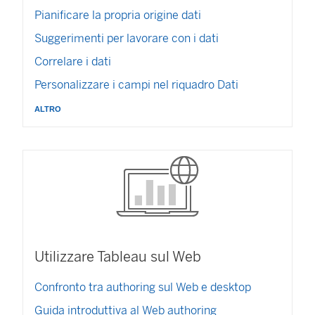
e
Pianificare la propria origine dati
a
p
Suggerimenti per lavorare con i dati
e
Correlare i dati
r
t
Personalizzare i campi nel riquadro Dati
o
altro
i
n
u
n
a
n
u
o
v
a
Utilizzare Tableau sul Web
f
i
Confronto tra authoring sul Web e desktop
n
e
Guida introduttiva al Web authoring