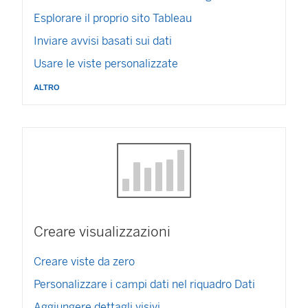
s
t
Esplorare il proprio sito Tableau
r
Inviare avvisi basati sui dati
a
)
Usare le viste personalizzate
altro
Creare visualizzazioni
Creare viste da zero
Personalizzare i campi dati nel riquadro Dati
Aggiungere dettagli visivi