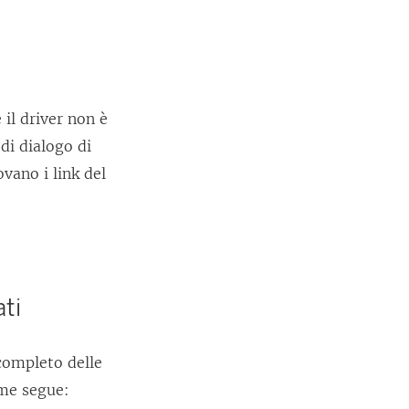
il driver non è
di dialogo di
ovano i link del
ati
 completo delle
ome segue: