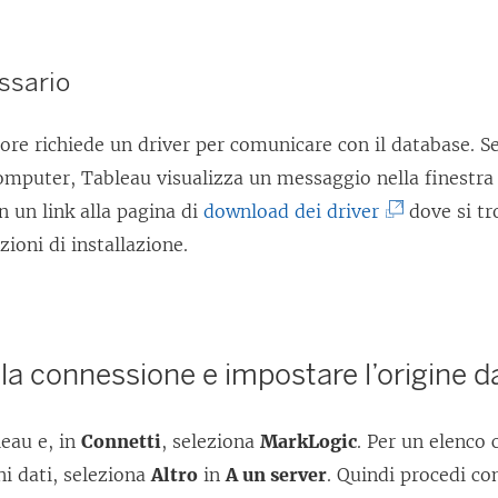
ssario
re richiede un driver per comunicare con il database. Se 
computer, Tableau visualizza un messaggio nella finestra 
(
 un link alla pagina di
download dei driver
dove si tr
I
uzioni di installazione.
l
c
o
 la connessione e impostare l’origine d
l
l
eau e, in
Connetti
, seleziona
MarkLogic
. Per un elenco
e
i dati, seleziona
Altro
in
A un server
. Quindi procedi c
g