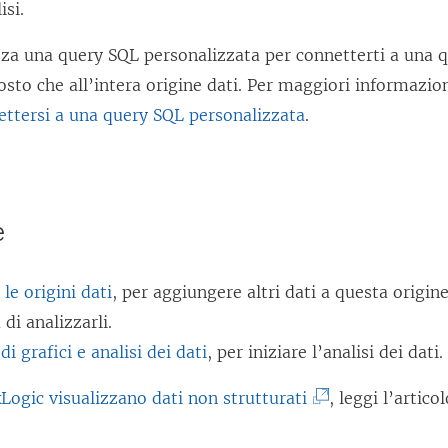
isi.
e
s
zza una query SQL personalizzata per connetterti a una q
t
osto che all’intera origine dati. Per maggiori informazio
r
ttersi a una query SQL personalizzata
.
a
)
e
le origini dati
, per aggiungere altri dati a questa origine
 di analizzarli.
i grafici e analisi dei dati
, per iniziare l’analisi dei dati.
(
ogic visualizzano dati non strutturati
, leggi l’artico
I