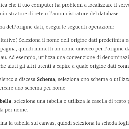
t
fica che il tuo computer ha problemi a localizzare il serv
o
inistratore di rete o l’amministratore del database.
i
na dell’origine dati, esegui le seguenti operazioni:
n
u
ltativo) Seleziona il nome dell’origine dati predefinita n
n
 pagina, quindi immetti un nome univoco per l’origine dat
a
au. Ad esempio, utilizza una convenzione di denominazi
n
che aiuti gli altri utenti a capire a quale origine dati conn
u
elenco a discesa
Schema
, seleziona uno schema o utilizza
o
cercare uno schema per nome.
v
a
bella
, seleziona una tabella o utilizza la casella di testo
f
la per nome.
i
ina la tabella sul canvas, quindi seleziona la scheda fogl
n