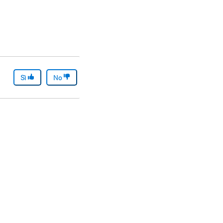
Sì
No