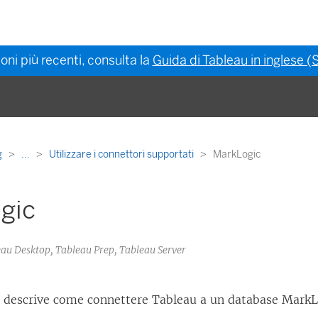
oni più recenti, consulta la
Guida di Tableau in inglese (S
g
...
Utilizzare i connettori supportati
MarkLogic
gic
eau Desktop, Tableau Prep, Tableau Server
o descrive come connettere Tableau a un database MarkL