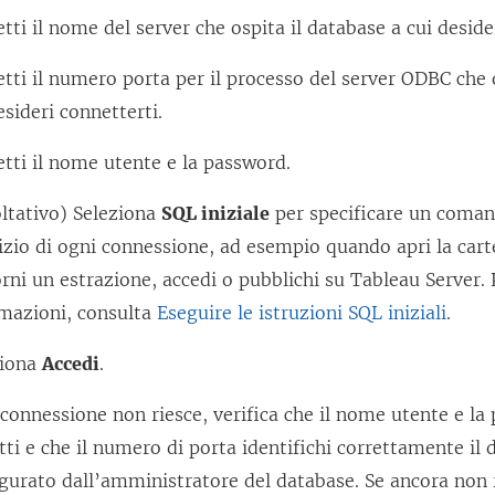
a
ti il nome del server che ospita il database a cui deside
m
ti il numero porta per il processo del server ODBC che o
e
esideri connetterti.
n
t
ti il nome utente e la password.
o
v
ltativo) Seleziona
SQL iniziale
per specificare un coman
i
nizio di ogni connessione, ad esempio quando apri la carte
e
rni un estrazione, accedi o pubblichi su Tableau Server. P
n
rmazioni, consulta
Eseguire le istruzioni SQL iniziali
.
e
ziona
Accedi
.
a
p
 connessione non riesce, verifica che il nome utente e la
e
tti e che il numero di porta identifichi correttamente i
r
gurato dall’amministratore del database. Se ancora non r