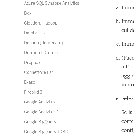
Azure SQL Synapse Analytics
Immet
Box
Immet
Cloudera Hadoop
cui d
Databricks
Denodo (deprecato)
Immet
Dremio di Dremio
(Faco
Dropbox
all’i
Connettore Esri
aggio
Exasol
info
Firebird 3
Sele
Google Analytics
Se la
Google Analytics 4
corre
Google BigQuery
confi
Google BigQuery JDBC