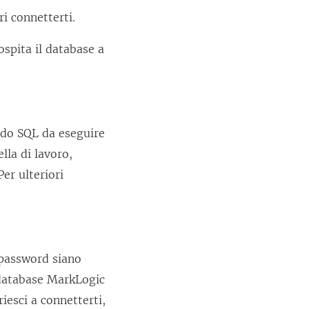
ri connetterti.
spita il database a
do SQL da eseguire
lla di lavoro,
er ulteriori
 password siano
l database MarkLogic
iesci a connetterti,