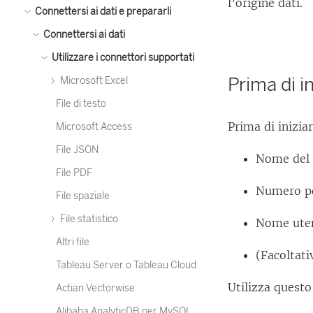
l’origine dati.
Connettersi ai dati e prepararli
Connettersi ai dati
Utilizzare i connettori supportati
Prima di in
Microsoft Excel
File di testo
Prima di inizia
Microsoft Access
File JSON
Nome del s
File PDF
Numero po
File spaziale
File statistico
Nome uten
Altri file
(Facoltati
Tableau Server o Tableau Cloud
Utilizza quest
Actian Vectorwise
Alibaba AnalyticDB per MySQL