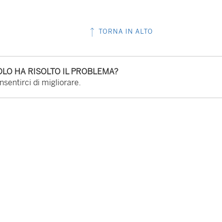
l
c
TORNA IN ALTO
o
l
l
LO HA RISOLTO IL PROBLEMA?
e
sentirci di migliorare.
g
a
m
e
n
t
o
v
i