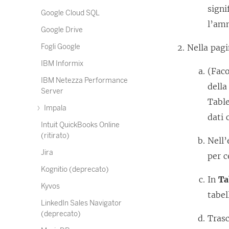
signi
Google Cloud SQL
l’amm
Google Drive
Fogli Google
Nella pagi
IBM Informix
(Faco
IBM Netezza Performance
della
Server
Table
Impala
dati 
Intuit QuickBooks Online
(ritirato)
Nell’
Jira
per 
Kognitio (deprecato)
In
Ta
Kyvos
tabel
LinkedIn Sales Navigator
(deprecato)
Trasc