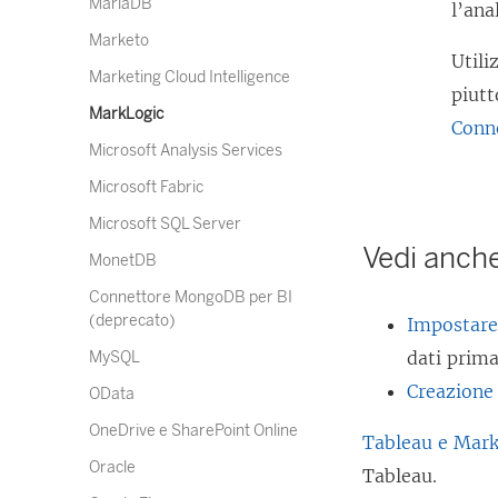
MariaDB
l’anal
Marketo
Utili
Marketing Cloud Intelligence
piutt
MarkLogic
Conne
Microsoft Analysis Services
Microsoft Fabric
Microsoft SQL Server
Vedi anch
MonetDB
Connettore MongoDB per BI
(deprecato)
Impostare 
dati prima
MySQL
Creazione d
OData
OneDrive e SharePoint Online
Tableau e MarkL
Oracle
Tableau.