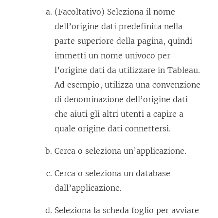
a
(Facoltativo) Seleziona il nome
n
dell’origine dati predefinita nella
u
parte superiore della pagina, quindi
o
immetti un nome univoco per
v
l’origine dati da utilizzare in Tableau.
a
Ad esempio, utilizza una convenzione
f
di denominazione dell’origine dati
i
che aiuti gli altri utenti a capire a
n
quale origine dati connettersi.
e
s
Cerca o seleziona un’applicazione.
t
Cerca o seleziona un database
r
dall’applicazione.
a
)
Seleziona la scheda foglio per avviare