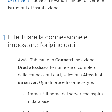
(
dei driver
dove si trovano i link del driver e le
I
istruzioni di installazione.
l
c
o
Effettuare la connessione e
l
impostare l’origine dati
l
e
Avvia Tableau e in
Connetti
, seleziona
g
Oracle Essbase
. Per un elenco completo
a
delle connessioni dati, seleziona
Altro
in
A
m
un server
. Quindi procedi come segue:
e
n
Immetti il nome del server che ospita
t
il database.
o