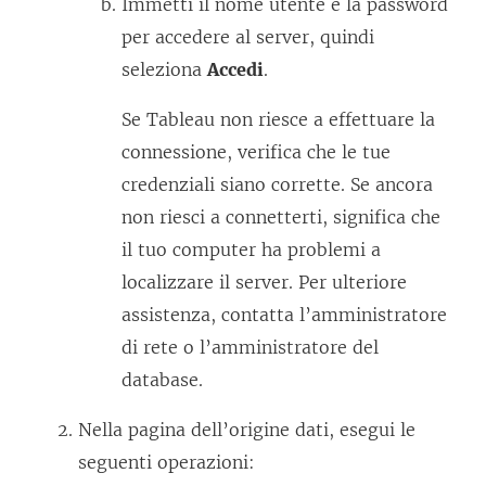
v
Immetti il nome utente e la password
i
per accedere al server, quindi
e
seleziona
Accedi
.
n
Se Tableau non riesce a effettuare la
e
connessione, verifica che le tue
a
credenziali siano corrette. Se ancora
p
non riesci a connetterti, significa che
e
il tuo computer ha problemi a
r
localizzare il server. Per ulteriore
t
assistenza, contatta l’amministratore
o
di rete o l’amministratore del
i
database.
n
u
Nella pagina dell’origine dati, esegui le
n
seguenti operazioni: