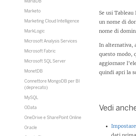
MariaDB
Marketo
Se usi Tableau 
Marketing Cloud Intelligence
un nome di dom
nome di domini
MarkLogic
Microsoft Analysis Services
In alternativa,
Microsoft Fabric
questo modo, qu
Microsoft SQL Server
aggiornare l’el
MonetDB
quindi apri la 
Connettore MongoDB per BI
(deprecato)
MySQL
Vedi anch
OData
OneDrive e SharePoint Online
Impostare 
Oracle
dati prima