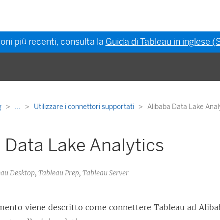
oni più recenti, consulta la
Guida di Tableau in inglese (S
g
...
Utilizzare i connettori supportati
Alibaba Data Lake Anal
 Data Lake Analytics
eau Desktop, Tableau Prep, Tableau Server
mento viene descritto come connettere Tableau ad Aliba