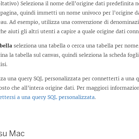
i
ltativo) Seleziona il nome dell’origine dati predefinita n
n
 pagina, quindi immetti un nome univoco per l’origine dat
u
au. Ad esempio, utilizza una convenzione di denominazi
n
che aiuti gli altri utenti a capire a quale origine dati conn
a
bella
seleziona una tabella o cerca una tabella per nome
n
ina la tabella sul canvas, quindi seleziona la scheda fogl
u
isi.
o
v
zza una query SQL personalizzata per connetterti a una q
a
osto che all’intera origine dati. Per maggiori informazio
f
ttersi a una query SQL personalizzata
.
i
n
e
su Mac
s