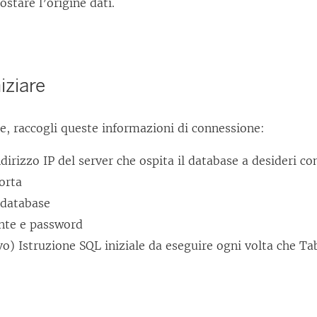
ostare l’origine dati.
iziare
re, raccogli queste informazioni di connessione:
irizzo IP del server che ospita il database a desideri co
orta
database
te e password
vo) Istruzione SQL iniziale da eseguire ogni volta che Ta