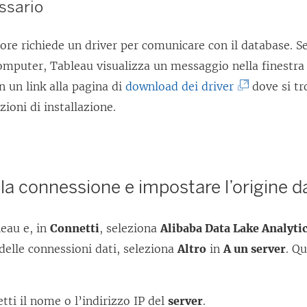
ssario
re richiede un driver per comunicare con il database. Se 
computer, Tableau visualizza un messaggio nella finestra 
(
 un link alla pagina di
download dei driver
dove si tr
I
uzioni di installazione.
l
c
o
 la connessione e impostare l’origine d
l
l
eau e, in
Connetti
, seleziona
Alibaba Data Lake Analyti
e
elle connessioni dati, seleziona
Altro
in
A un server
. Q
g
a
m
ti il nome o l’indirizzo IP del
server
.