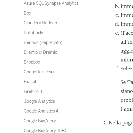
Azure SQL Synapse Analytics
Imme
Box
Imme
Cloudera Hadoop
Imme
(Faco
Databricks
all’i
Denodo (deprecato)
aggio
Dremio di Dremio
info
Dropbox
Sele
Connettore Esri
Exasol
Se Ta
siano
Firebird 3
probl
Google Analytics
l’amm
Google Analytics 4
Google BigQuery
Nella pagi
Google BigQuery JDBC