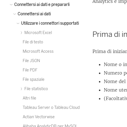
Analytics e imp
Connettersi ai dati e prepararli
Connettersi ai dati
Utilizzare i connettori supportati
Prima di in
Microsoft Excel
File di testo
Prima di inizia
Microsoft Access
File JSON
Nome o ind
File PDF
Numero p
File spaziale
Nome del 
File statistico
Nome uten
(Facoltati
Altri file
Tableau Server o Tableau Cloud
Actian Vectorwise
Alibaba AnalyticDB per MySQL