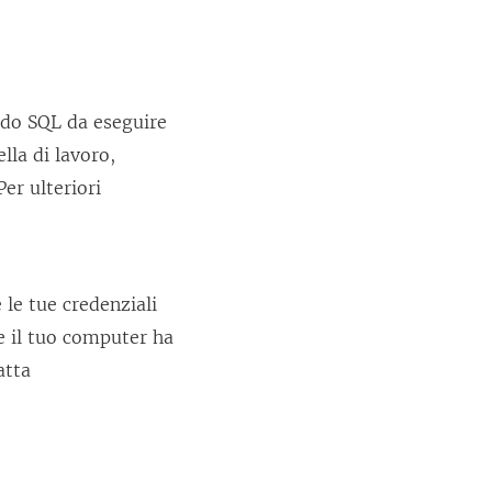
do SQL da eseguire
lla di lavoro,
er ulteriori
 le tue credenziali
he il tuo computer ha
atta