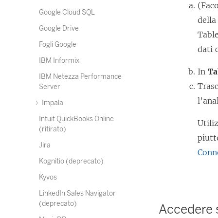
(Faco
Google Cloud SQL
della
Google Drive
Table
Fogli Google
dati 
IBM Informix
In
Ta
IBM Netezza Performance
Trasc
Server
l’anal
Impala
Intuit QuickBooks Online
Utili
(ritirato)
piutt
Jira
Conne
Kognitio (deprecato)
Kyvos
LinkedIn Sales Navigator
(deprecato)
Accedere 