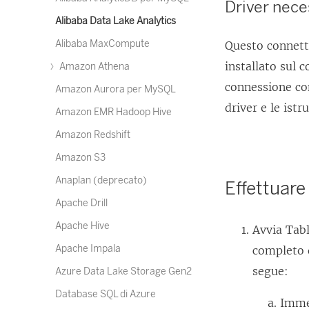
Driver nece
Alibaba Data Lake Analytics
Alibaba MaxCompute
Questo connetto
installato sul 
Amazon Athena
connessione con
Amazon Aurora per MySQL
driver e le istr
Amazon EMR Hadoop Hive
Amazon Redshift
Amazon S3
Anaplan (deprecato)
Effettuare
Apache Drill
Apache Hive
Avvia Tabl
Apache Impala
completo d
segue:
Azure Data Lake Storage Gen2
Database SQL di Azure
Immet