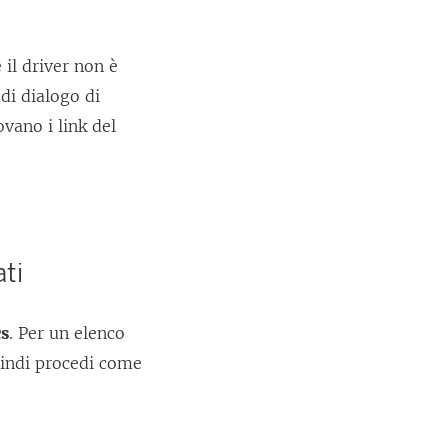
il driver non è
di dialogo di
ovano i link del
ati
cs
. Per un elenco
uindi procedi come