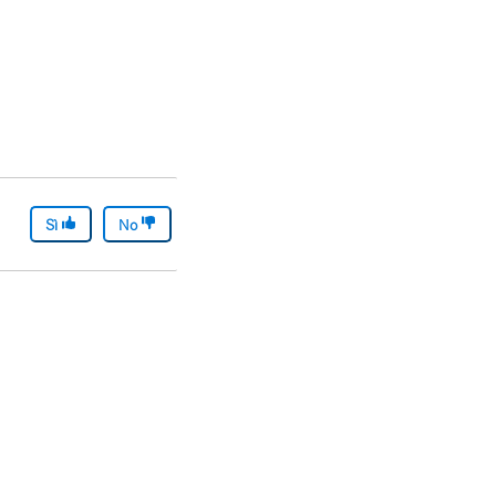
Sì
No