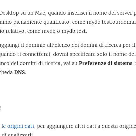
t
r
Desktop su un Mac, quando inserisci il nome del server p
a
inio pienamente qualificato, come mydb.test.ourdomain.
)
o relativo, come mydb o mydb.test.
 aggiungi il dominio all’elenco dei domini di ricerca per 
ando ti connetterai, dovrai specificare solo il nome del
enco dei domini di ricerca, vai su
Preferenze di sistema
scheda
DNS
.
e
le origini dati
, per aggiungere altri dati a questa origine
 di analizzarli.