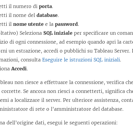
e
tti il numero di
porta
.
n
tti il nome del
database
.
t
tti il
nome utente
e la
password
.
o
ltativo) Seleziona
SQL iniziale
per specificare un coman
v
nizio di ogni connessione, ad esempio quando apri la carte
i
rni un estrazione, accedi o pubblichi su Tableau Server. P
e
rmazioni, consulta
Eseguire le istruzioni SQL iniziali
.
n
ziona
Accedi
.
e
bleau non riesce a effettuare la connessione, verifica che
a
 corrette. Se ancora non riesci a connetterti, significa c
p
emi a localizzare il server. Per ulteriore assistenza, cont
e
inistratore di rete o l’amministratore del database.
r
t
na dell’origine dati, esegui le seguenti operazioni:
o