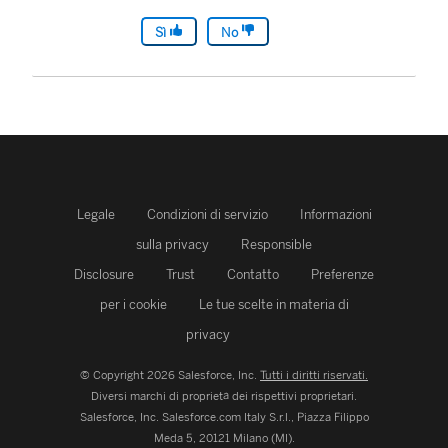
Sì
No
Legale
Condizioni di servizio
Informazioni
sulla privacy
Responsible
Disclosure
Trust
Contatto
Preferenze
per i cookie
Le tue scelte in materia di
privacy
© Copyright 2026 Salesforce, Inc.
Tutti i diritti riservati.
Diversi marchi di proprietà dei rispettivi proprietari.
Salesforce, Inc.
Salesforce.com Italy S.r.l., Piazza Filippo
Meda 5, 20121 Milano (MI).