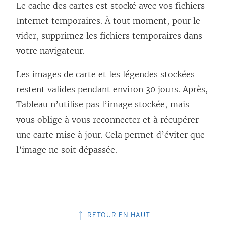
Le cache des cartes est stocké avec vos fichiers
e
Internet temporaires. À tout moment, pour le
l
vider, supprimez les fichiers temporaires dans
i
votre navigateur.
e
n
Les images de carte et les légendes stockées
s
restent valides pendant environ 30 jours. Après,
’
Tableau n’utilise pas l’image stockée, mais
o
vous oblige à vous reconnecter et à récupérer
u
une carte mise à jour. Cela permet d’éviter que
v
l’image ne soit dépassée.
r
e
d
a
RETOUR EN HAUT
n