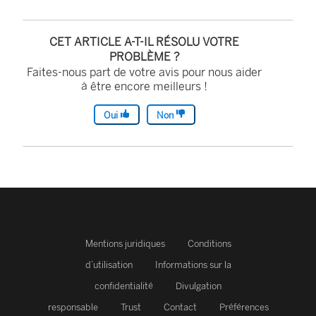
s
u
CET ARTICLE A-T-IL RÉSOLU VOTRE
PROBLÈME ?
n
Faites-nous part de votre avis pour nous aider
e
à être encore meilleurs !
n
Oui
Non
o
u
v
e
l
l
Mentions juridiques
Conditions
e
d’utilisation
Informations sur la
f
confidentialité
Divulgation
e
responsable
Trust
Contact
Préférences
n